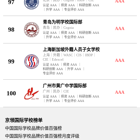
北京
｜
民办
｜
Cognia
｜
IBDP
｜
CIE
97
AAA
认证 AAA
｜
师资 AAA
｜
科研创新 AAA
｜
升学 AAA
｜
专业评价 AAA
青岛为明学校国际部
青岛
｜
民办
｜
Cognia
98
AAA
认证 AAA
｜
师资 AAA
｜
科研创新 AAA
｜
升学 AAA
｜
专业评价 AAA
上海新加坡外籍人员子女学校
上海
｜
外籍
｜
WASC
｜
CIS
｜
IBDP
｜
CIE
｜
Edexcel
99
AAA
认证 AAAA
｜
师资 AAA
｜
科研创新 AAA
｜
升学 AAA
｜
专业评价 AAA
广州市黄广中学国际部
广州
｜
民办
｜
CIE
100
AAA
认证 AAA
｜
师资 AAA
｜
科研创新 AAA
｜
升学 AAA
｜
专业评价 AAA
京领国际学校榜单
中国国际学校品牌价值百强榜
中国国际学校品牌价值百强榜月度评级