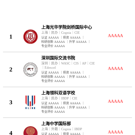
京领2026中国国际学校竞争力百强榜｜英国方向，共 100 条结
上海光华学院剑桥国际中心
上海
｜
民办
｜
Cognia
｜
CIE
1
AAAAA
认证 AAAAA
｜
师资 AAAAA
｜
科研创新 AAAAA
｜
升学 AAAAA
｜
专业评价 AAAAA
深圳国际交流书院
深圳
｜
民办
｜
WASC
｜
CIS
｜
AP
｜
CIE
｜
Edexcel
2
AAAAA
认证 AAAAA
｜
师资 AAAAA
｜
科研创新 AAAAA
｜
升学 AAAAA
｜
专业评价 AAAAA
上海领科双语学校
上海
｜
民办
｜
IBDP
｜
CIE
3
AAAAA
认证 AAAAA
｜
师资 AAAAA
｜
科研创新 AAAAA
｜
升学 AAAAA
｜
专业评价 AAAAA
上海中学国际部
上海
｜
外籍
｜
Cognia
｜
IBDP
4
AAAAA
认证 AAAAA
｜
师资 AAAAA
｜