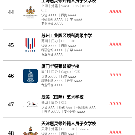
上海惠灵顿外籍人员子女学校
上海
｜
外籍
｜
WASC
｜
CIS
｜
IBDP
｜
CIE
44
AAAA
认证 AAAA
｜
师资 AAAA
｜
科研创新 AAAA
｜
升学 AAAA
｜
专业评价 AAAA
苏州工业园区领科高级中学
苏州
｜
民办
｜
CIS
｜
CIE
45
AAAA
认证 AAAA
｜
师资 AAAA
｜
科研创新 AAAA
｜
升学 AAAA
｜
专业评价 AAAA
厦门华锐莱普顿学校
厦门
｜
民办
｜
Cognia
｜
CIE
46
AAAA
认证 AAAA
｜
师资 AAAA
｜
科研创新 AAAA
｜
升学 AAAA
｜
专业评价 AAAA
辰美（国际）艺术学校
佛山
｜
民办
｜
CIE
47
AAAA
认证 AAA
｜
师资 AAA
｜
科研创新 AAA
｜
升学 AAAA
｜
专业评价 AAAA
天津惠灵顿外籍人员子女学校
天津
｜
外籍
｜
CIS
｜
CIE
｜
Edexcel
48
AAAA
认证 AAAA
｜
师资 AAA
｜