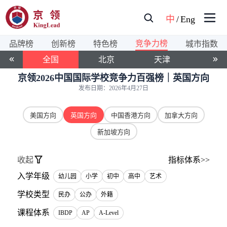
中
/
Eng
竞争力榜
品牌榜
创新榜
特色榜
城市指数
全国
北京
天津
上海
京领2026中国国际学校竞争力百强榜｜英国方向
发布日期：
2026年4月27日
美国方向
英国方向
中国香港方向
加拿大方向
新加坡方向
收起
指标体系>>
入学年级
幼儿园
小学
初中
高中
艺术
学校类型
民办
公办
外籍
课程体系
IBDP
AP
A-Level