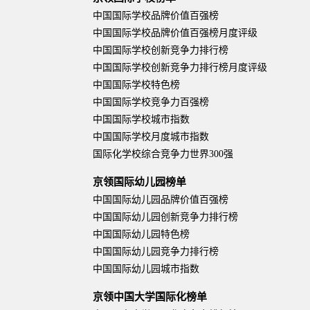
中国国际学校品牌价值百强榜
中国国际学校品牌价值百强榜月度评级
中国国际学校创新竞争力排行榜
中国国际学校创新竞争力排行榜月度评级
中国国际学校特色榜
中国国际学校竞争力百强榜
中国国际学校城市指数
中国国际学校月度城市指数
国际化学校综合竞争力世界300强
京领国际幼儿园榜单
中国国际幼儿园品牌价值百强榜
中国国际幼儿园创新竞争力排行榜
中国国际幼儿园特色榜
中国国际幼儿园竞争力排行榜
中国国际幼儿园城市指数
京领中国大学国际化榜单