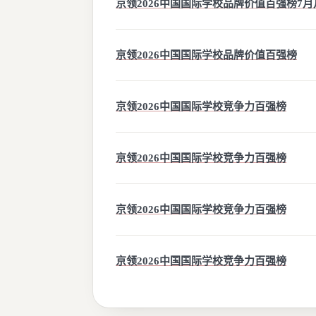
京领2026中国国际学校品牌价值百强榜7
京领2026中国国际学校品牌价值百强榜
京领2026中国国际学校竞争力百强榜
京领2026中国国际学校竞争力百强榜
京领2026中国国际学校竞争力百强榜
京领2026中国国际学校竞争力百强榜