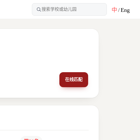
中
/
Eng
在线匹配