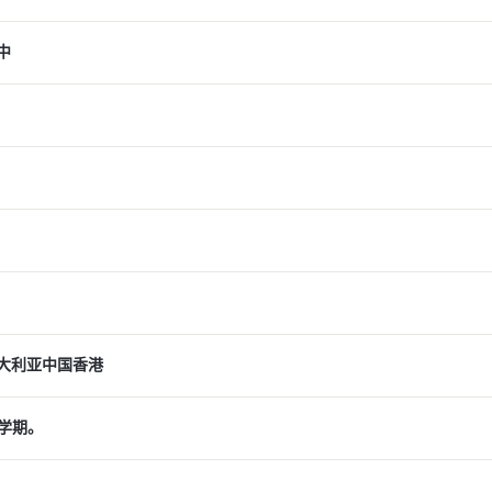
中
大利亚
中国香港
/学期。