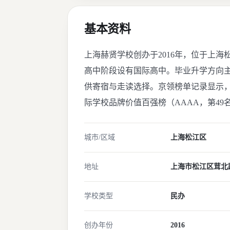
基本资料
上海赫贤学校创办于2016年，位于上海
高中阶段设有国际高中。毕业升学方向主要
供寄宿与走读选择。京领榜单记录显示，学校
际学校品牌价值百强榜（AAAA，第49名
城市/区域
上海
松江区
地址
上海市松江区茸北路
学校类型
民办
创办年份
2016