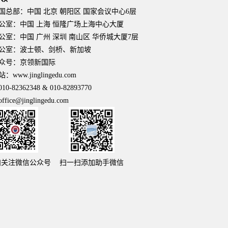
国总部：中国 北京 朝阳区 国家会议中心6层
公室：中国 上海 恒隆广场上海中心大厦
公室：中国 广州 深圳 南山区 华侨城大厦7层
公室：波士顿、剑桥、新加坡
众号：京领新国际
www.jinglingedu.com
0-82362348 & 010-82893770
ice@jinglingedu.com
扫关注微信公众号
扫一扫添加助手微信