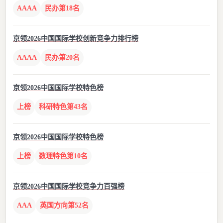
AAAA
民办第18名
京领2026中国国际学校创新竞争力排行榜
AAAA
民办第20名
京领2026中国国际学校特色榜
上榜
科研特色第43名
京领2026中国国际学校特色榜
上榜
数理特色第10名
京领2026中国国际学校竞争力百强榜
AAA
英国方向第52名