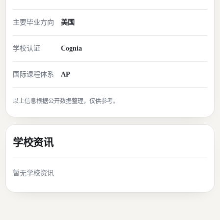
主要毕业方向
美国
学校认证
Cognia
国际课程体系
AP
以上信息根据公开数据整理，仅供参考。
学校资讯
暂无学校资讯