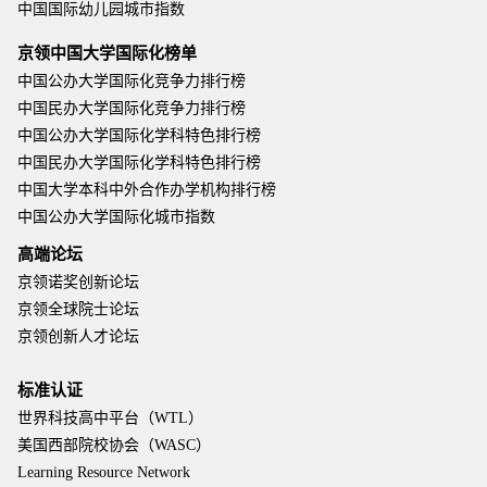
中国国际幼儿园城市指数
京领中国大学国际化榜单
中国公办大学国际化竞争力排行榜
中国民办大学国际化竞争力排行榜
中国公办大学国际化学科特色排行榜
中国民办大学国际化学科特色排行榜
中国大学本科中外合作办学机构排行榜
中国公办大学国际化城市指数
高端论坛
京领诺奖创新论坛
京领全球院士论坛
京领创新人才论坛
标准认证
世界科技高中平台（WTL）
美国西部院校协会（WASC）
Learning Resource Network