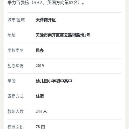
争力百强榜（AAA，英国方向第63名）。
城市/区域
天津
南开区
地址
天津市南开区密云路辅路增1号
学校类型
民办
创办年份
2019
学段
幼儿园
小学
初中
高中
寄宿方式
住宿
教师人数
243 人
校园面积
78 亩