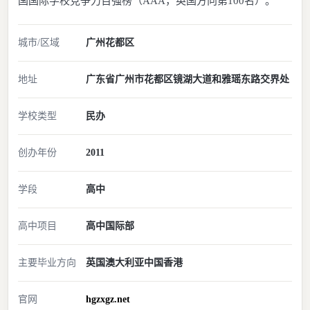
国国际学校竞争力百强榜（AAA，英国方向第100名）。
城市/区域
广州
花都区
地址
广东省广州市花都区镜湖大道和雅瑶东路交界处
学校类型
民办
创办年份
2011
学段
高中
高中项目
高中国际部
主要毕业方向
英国
澳大利亚
中国香港
官网
hgzxgz.net