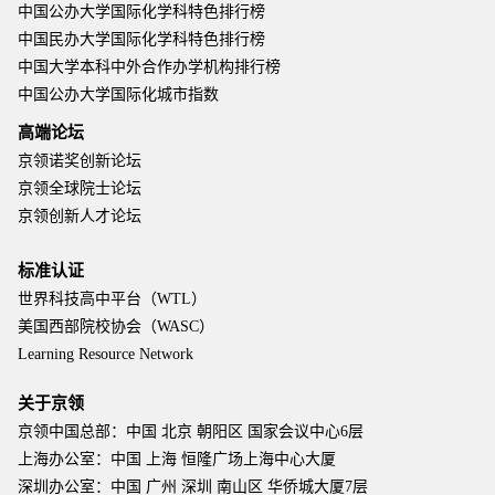
中国公办大学国际化学科特色排行榜
中国民办大学国际化学科特色排行榜
中国大学本科中外合作办学机构排行榜
中国公办大学国际化城市指数
高端论坛
京领诺奖创新论坛
京领全球院士论坛
京领创新人才论坛
标准认证
世界科技高中平台（WTL）
美国西部院校协会（WASC）
Learning Resource Network
关于京领
京领中国总部：中国 北京 朝阳区 国家会议中心6层
上海办公室：中国 上海 恒隆广场上海中心大厦
深圳办公室：中国 广州 深圳 南山区 华侨城大厦7层