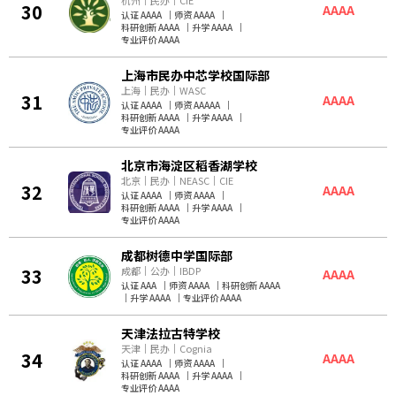
杭州
｜
民办
｜
CIE
30
AAAA
认证 AAAA
｜
师资 AAAA
｜
科研创新 AAAA
｜
升学 AAAA
｜
专业评价 AAAA
上海市民办中芯学校国际部
上海
｜
民办
｜
WASC
31
AAAA
认证 AAAA
｜
师资 AAAAA
｜
科研创新 AAAA
｜
升学 AAAA
｜
专业评价 AAAA
北京市海淀区稻香湖学校
北京
｜
民办
｜
NEASC
｜
CIE
32
AAAA
认证 AAAA
｜
师资 AAAA
｜
科研创新 AAAA
｜
升学 AAAA
｜
专业评价 AAAA
成都树德中学国际部
33
成都
｜
公办
｜
IBDP
AAAA
认证 AAA
｜
师资 AAAA
｜
科研创新 AAAA
｜
升学 AAAA
｜
专业评价 AAAA
天津法拉古特学校
天津
｜
民办
｜
Cognia
34
AAAA
认证 AAAA
｜
师资 AAAA
｜
科研创新 AAAA
｜
升学 AAAA
｜
专业评价 AAAA