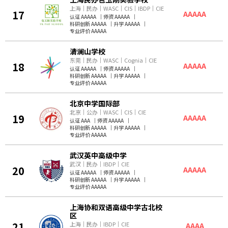
上海
｜
民办
｜
WASC
｜
CIS
｜
IBDP
｜
CIE
17
AAAAA
认证 AAAAA
｜
师资 AAAAA
｜
科研创新 AAAAA
｜
升学 AAAAA
｜
专业评价 AAAAA
清澜山学校
东莞
｜
民办
｜
WASC
｜
Cognia
｜
CIE
18
AAAAA
认证 AAAAA
｜
师资 AAAAA
｜
科研创新 AAAAA
｜
升学 AAAAA
｜
专业评价 AAAAA
北京中学国际部
北京
｜
公办
｜
WASC
｜
CIS
｜
CIE
19
AAAAA
认证 AAA
｜
师资 AAAAA
｜
科研创新 AAAAA
｜
升学 AAAAA
｜
专业评价 AAAAA
武汉英中高级中学
武汉
｜
民办
｜
IBDP
｜
CIE
20
AAAAA
认证 AAAAA
｜
师资 AAAAA
｜
科研创新 AAAAA
｜
升学 AAAAA
｜
专业评价 AAAAA
上海协和双语高级中学古北校
区
21
上海
｜
民办
｜
IBDP
｜
CIE
AAAA