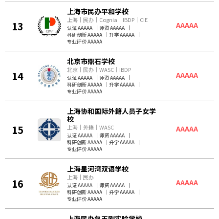
上海市民办平和学校
上海
｜
民办
｜
Cognia
｜
IBDP
｜
CIE
13
AAAAA
认证 AAAAA
｜
师资 AAAAA
｜
科研创新 AAAAA
｜
升学 AAAAA
｜
专业评价 AAAAA
北京市鼎石学校
北京
｜
民办
｜
WASC
｜
IBDP
14
AAAAA
认证 AAAAA
｜
师资 AAAAA
｜
科研创新 AAAAA
｜
升学 AAAAA
｜
专业评价 AAAAA
上海协和国际外籍人员子女学
校
15
上海
｜
外籍
｜
WASC
AAAAA
认证 AAAAA
｜
师资 AAAAA
｜
科研创新 AAAAA
｜
升学 AAAAA
｜
专业评价 AAAAA
上海星河湾双语学校
上海
｜
民办
16
AAAAA
认证 AAAAA
｜
师资 AAAAA
｜
科研创新 AAAAA
｜
升学 AAAAA
｜
专业评价 AAAAA
上海民办包玉刚实验学校