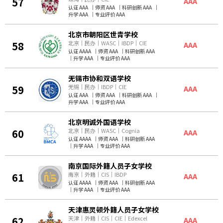
57
AAA
认证 AAA
｜
师资 AAA
｜
科研创新 AAA
｜
升学 AAA
｜
专业评价 AAA
北京市朝阳区世青学校
58
北京
｜
民办
｜
WASC
｜
IBDP
｜
CIE
AAA
认证 AAAA
｜
师资 AAA
｜
科研创新 AAA
｜
升学 AAA
｜
专业评价 AAA
无锡市协和双语学校
59
无锡
｜
民办
｜
IBDP
｜
CIE
AAA
认证 AAA
｜
师资 AAA
｜
科研创新 AAA
｜
升学 AAA
｜
专业评价 AAA
北京明诚外国语学校
60
北京
｜
民办
｜
WASC
｜
Cognia
AAA
认证 AAAA
｜
师资 AAA
｜
科研创新 AAA
｜
升学 AAA
｜
专业评价 AAA
南京国际外籍人员子女学校
61
南京
｜
外籍
｜
CIS
｜
IBDP
AAA
认证 AAAA
｜
师资 AAA
｜
科研创新 AAA
｜
升学 AAA
｜
专业评价 AAA
天津惠灵顿外籍人员子女学校
62
天津
｜
外籍
｜
CIS
｜
CIE
｜
Edexcel
AAA