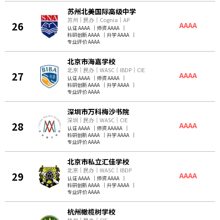
苏州北美国际高级中学
苏州
｜
民办
｜
Cognia
｜
AP
26
AAAA
认证 AAAA
｜
师资 AAAA
｜
科研创新 AAAA
｜
升学 AAAA
｜
专业评价 AAAA
北京市海嘉学校
北京
｜
民办
｜
WASC
｜
IBDP
｜
CIE
27
AAAA
认证 AAAA
｜
师资 AAAA
｜
科研创新 AAAA
｜
升学 AAAA
｜
专业评价 AAAA
深圳市万科梅沙书院
深圳
｜
民办
｜
WASC
｜
CIE
28
AAAA
认证 AAAA
｜
师资 AAAAA
｜
科研创新 AAAA
｜
升学 AAAA
｜
专业评价 AAAA
北京市私立汇佳学校
北京
｜
民办
｜
WASC
｜
IBDP
29
AAAA
认证 AAAA
｜
师资 AAAA
｜
科研创新 AAAA
｜
升学 AAAA
｜
专业评价 AAAA
杭州橄榄树学校