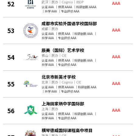
52
武汉
｜
民办
｜
Cognia
｜
IBDP
AAA
认证 AAA
｜
师资 AAAA
｜
科研创新 AAAA
｜
升学 AAA
｜
专业评价 AAA
成都市实验外国语学校国际部
53
成都
｜
民办
AAA
认证 AAA
｜
师资 AAA
｜
科研创新 AAA
｜
升学 AAA
｜
专业评价 AAA
辰美（国际）艺术学校
54
佛山
｜
民办
｜
CIE
AAA
认证 AAA
｜
师资 AAA
｜
科研创新 AAA
｜
升学 AAA
｜
专业评价 AAA
北京市新英才学校
55
北京
｜
民办
｜
Cognia
｜
CIE
AAA
认证 AAA
｜
师资 AAAAA
｜
科研创新 AAA
｜
升学 AAA
｜
专业评价 AAA
上海田家炳中学国际部
56
上海
｜
民办
AAA
认证 AAA
｜
师资 AAA
｜
科研创新 AAA
｜
升学 AAA
｜
专业评价 AAA
横琴德威国际课程高中项目
珠海
｜
民办
｜
CIE