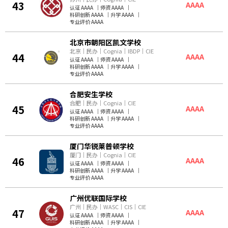
43
AAAA
认证 AAAA
｜
师资 AAAA
｜
科研创新 AAAA
｜
升学 AAAA
｜
专业评价 AAAA
北京市朝阳区凯文学校
北京
｜
民办
｜
Cognia
｜
IBDP
｜
CIE
44
AAAA
认证 AAAA
｜
师资 AAAA
｜
科研创新 AAAA
｜
升学 AAAA
｜
专业评价 AAAA
合肥安生学校
合肥
｜
民办
｜
Cognia
｜
CIE
45
AAAA
认证 AAAA
｜
师资 AAAA
｜
科研创新 AAAA
｜
升学 AAAA
｜
专业评价 AAAA
厦门华锐莱普顿学校
厦门
｜
民办
｜
Cognia
｜
CIE
46
AAAA
认证 AAAA
｜
师资 AAAA
｜
科研创新 AAAA
｜
升学 AAAA
｜
专业评价 AAAA
广州优联国际学校
广州
｜
民办
｜
WASC
｜
CIS
｜
CIE
47
AAAA
认证 AAAA
｜
师资 AAAA
｜
科研创新 AAAA
｜
升学 AAAA
｜