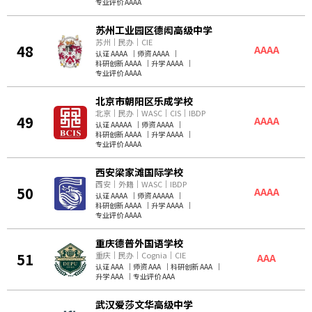
专业评价 AAAA
苏州工业园区德闳高级中学
苏州
｜
民办
｜
CIE
48
AAAA
认证 AAAA
｜
师资 AAAA
｜
科研创新 AAAA
｜
升学 AAAA
｜
专业评价 AAAA
北京市朝阳区乐成学校
北京
｜
民办
｜
WASC
｜
CIS
｜
IBDP
49
AAAA
认证 AAAAA
｜
师资 AAAA
｜
科研创新 AAAA
｜
升学 AAAA
｜
专业评价 AAAA
西安梁家滩国际学校
西安
｜
外籍
｜
WASC
｜
IBDP
50
AAAA
认证 AAAA
｜
师资 AAAAA
｜
科研创新 AAAA
｜
升学 AAAA
｜
专业评价 AAAA
重庆德普外国语学校
51
重庆
｜
民办
｜
Cognia
｜
CIE
AAA
认证 AAA
｜
师资 AAA
｜
科研创新 AAA
｜
升学 AAA
｜
专业评价 AAA
武汉爱莎文华高级中学