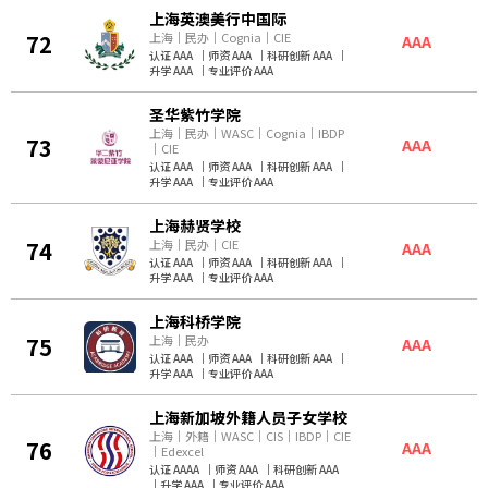
上海英澳美行中国际
72
上海
｜
民办
｜
Cognia
｜
CIE
AAA
认证 AAA
｜
师资 AAA
｜
科研创新 AAA
｜
升学 AAA
｜
专业评价 AAA
圣华紫竹学院
上海
｜
民办
｜
WASC
｜
Cognia
｜
IBDP
73
AAA
｜
CIE
认证 AAA
｜
师资 AAA
｜
科研创新 AAA
｜
升学 AAA
｜
专业评价 AAA
上海赫贤学校
74
上海
｜
民办
｜
CIE
AAA
认证 AAA
｜
师资 AAA
｜
科研创新 AAA
｜
升学 AAA
｜
专业评价 AAA
上海科桥学院
75
上海
｜
民办
AAA
认证 AAA
｜
师资 AAA
｜
科研创新 AAA
｜
升学 AAA
｜
专业评价 AAA
上海新加坡外籍人员子女学校
上海
｜
外籍
｜
WASC
｜
CIS
｜
IBDP
｜
CIE
76
AAA
｜
Edexcel
认证 AAAA
｜
师资 AAA
｜
科研创新 AAA
｜
升学 AAA
｜
专业评价 AAA