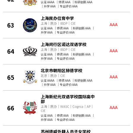
认证 AAAA
｜
师资 AAA
｜
科研创新 AAA
｜
升学 AAA
｜
专业评价 AAA
上海民办位育中学
63
上海
｜
民办
｜
IBDP
｜
CIE
AAA
认证 AAA
｜
师资 AAA
｜
科研创新 AAA
｜
升学 AAA
｜
专业评价 AAA
上海闵行区诺达双语学校
64
上海
｜
民办
｜
IBDP
｜
CIE
AAA
认证 AAA
｜
师资 AAA
｜
科研创新 AAA
｜
升学 AAA
｜
专业评价 AAA
北京市朝阳区赫德学校
65
北京
｜
民办
｜
CIE
AAA
认证 AAAA
｜
师资 AAA
｜
科研创新 AAA
｜
升学 AAA
｜
专业评价 AAA
上海新纪元双语学校国际高中
部
66
上海
｜
民办
｜
WASC
｜
Cognia
｜
AP
｜
AAA
CIE
认证 AAA
｜
师资 AAA
｜
科研创新 AAA
｜
升学 AAA
｜
专业评价 AAA
苏州德威外籍人员子女学校