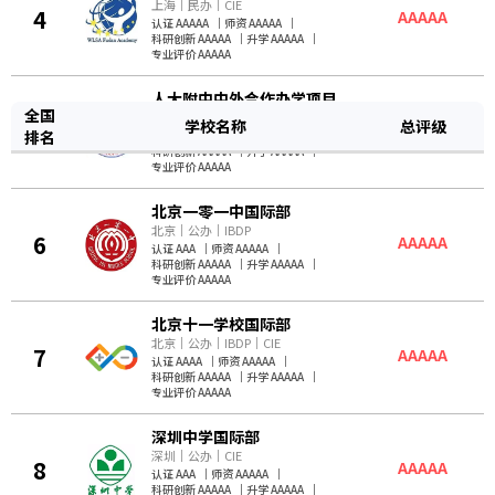
上海
｜
民办
｜
CIE
4
AAAAA
认证 AAAAA
｜
师资 AAAAA
｜
科研创新 AAAAA
｜
升学 AAAAA
｜
专业评价 AAAAA
人大附中中外合作办学项目
全国
北京
｜
公办
学校名称
总评级
5
AAAAA
排名
认证 AAAA
｜
师资 AAAAA
｜
科研创新 AAAAA
｜
升学 AAAAA
｜
专业评价 AAAAA
北京一零一中国际部
北京
｜
公办
｜
IBDP
6
AAAAA
认证 AAA
｜
师资 AAAAA
｜
科研创新 AAAAA
｜
升学 AAAAA
｜
专业评价 AAAAA
北京十一学校国际部
北京
｜
公办
｜
IBDP
｜
CIE
7
AAAAA
认证 AAAA
｜
师资 AAAAA
｜
科研创新 AAAAA
｜
升学 AAAAA
｜
专业评价 AAAAA
深圳中学国际部
深圳
｜
公办
｜
CIE
8
AAAAA
认证 AAA
｜
师资 AAAAA
｜
科研创新 AAAAA
｜
升学 AAAAA
｜