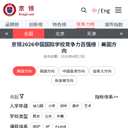
中
/
Eng
竞争力榜
品牌榜
创新榜
特色榜
城市指数
全国
北京
天津
上海
京领2026中国国际学校竞争力百强榜｜美国方
向
发布日期：
2026年4月27日
美国方向
英国方向
中国香港方向
加拿大方向
新加坡方向
收起
指标体系>>
入学年级
幼儿园
小学
初中
高中
艺术
学校类型
民办
公办
外籍
课程体系
IBDP
AP
A-Level