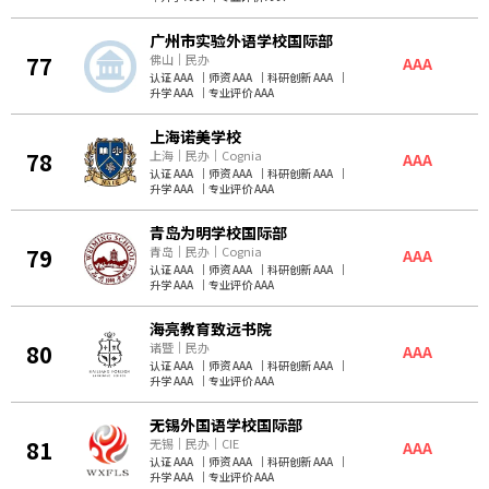
广州市实验外语学校国际部
77
佛山
｜
民办
AAA
认证 AAA
｜
师资 AAA
｜
科研创新 AAA
｜
升学 AAA
｜
专业评价 AAA
上海诺美学校
78
上海
｜
民办
｜
Cognia
AAA
认证 AAA
｜
师资 AAA
｜
科研创新 AAA
｜
升学 AAA
｜
专业评价 AAA
青岛为明学校国际部
79
青岛
｜
民办
｜
Cognia
AAA
认证 AAA
｜
师资 AAA
｜
科研创新 AAA
｜
升学 AAA
｜
专业评价 AAA
海亮教育致远书院
80
诸暨
｜
民办
AAA
认证 AAA
｜
师资 AAA
｜
科研创新 AAA
｜
升学 AAA
｜
专业评价 AAA
无锡外国语学校国际部
81
无锡
｜
民办
｜
CIE
AAA
认证 AAA
｜
师资 AAA
｜
科研创新 AAA
｜
升学 AAA
｜
专业评价 AAA