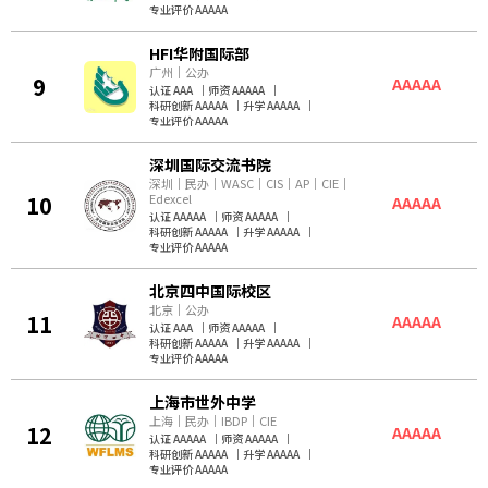
专业评价 AAAAA
HFI华附国际部
广州
｜
公办
9
AAAAA
认证 AAA
｜
师资 AAAAA
｜
科研创新 AAAAA
｜
升学 AAAAA
｜
专业评价 AAAAA
深圳国际交流书院
深圳
｜
民办
｜
WASC
｜
CIS
｜
AP
｜
CIE
｜
10
Edexcel
AAAAA
认证 AAAAA
｜
师资 AAAAA
｜
科研创新 AAAAA
｜
升学 AAAAA
｜
专业评价 AAAAA
北京四中国际校区
北京
｜
公办
11
AAAAA
认证 AAA
｜
师资 AAAAA
｜
科研创新 AAAAA
｜
升学 AAAAA
｜
专业评价 AAAAA
上海市世外中学
上海
｜
民办
｜
IBDP
｜
CIE
12
AAAAA
认证 AAAAA
｜
师资 AAAAA
｜
科研创新 AAAAA
｜
升学 AAAAA
｜
专业评价 AAAAA