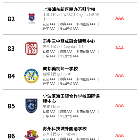
上海浦东新区民办万科学校
上海
｜
民办
｜
WASC
｜
Cognia
｜
IBDP
82
AAA
｜
CIE
认证 AAA
｜
师资 AAA
｜
科研创新 AAA
｜
升学 AAA
｜
专业评价 AAA
苏州三中慧成融合课程中心
83
苏州
｜
公办
｜
Cognia
｜
CIE
AAA
认证 AAA
｜
师资 AAA
｜
科研创新 AAA
｜
升学 AAA
｜
专业评价 AAA
成都美视师一学校
84
成都
｜
民办
｜
IBDP
AAA
认证 AAA
｜
师资 AAA
｜
科研创新 AAA
｜
升学 AAA
｜
专业评价 AAA
宁波滨海国际合作学校国际课
程中心
85
AAA
宁波
｜
民办
认证 AAA
｜
师资 AAA
｜
科研创新 AAA
｜
升学 AAA
｜
专业评价 AAA
苏州科技城外国语学校
86
苏州
｜
民办
｜
Cognia
｜
CIE
AAA
认证 AAA
｜
师资 AAA
｜
科研创新 AAA
｜