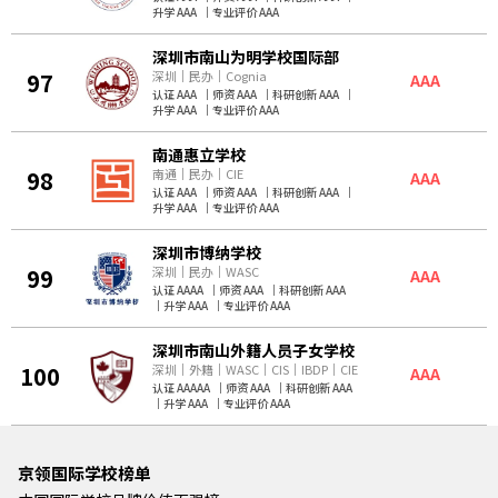
升学 AAA
｜
专业评价 AAA
深圳市南山为明学校国际部
97
深圳
｜
民办
｜
Cognia
AAA
认证 AAA
｜
师资 AAA
｜
科研创新 AAA
｜
升学 AAA
｜
专业评价 AAA
南通惠立学校
98
南通
｜
民办
｜
CIE
AAA
认证 AAA
｜
师资 AAA
｜
科研创新 AAA
｜
升学 AAA
｜
专业评价 AAA
深圳市博纳学校
99
深圳
｜
民办
｜
WASC
AAA
认证 AAAA
｜
师资 AAA
｜
科研创新 AAA
｜
升学 AAA
｜
专业评价 AAA
深圳市南山外籍人员子女学校
100
深圳
｜
外籍
｜
WASC
｜
CIS
｜
IBDP
｜
CIE
AAA
认证 AAAAA
｜
师资 AAA
｜
科研创新 AAA
｜
升学 AAA
｜
专业评价 AAA
京领国际学校榜单