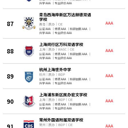
升学 AAA
｜
专业评价 AAA
青岛西海岸新区万达赫德双语
学校
87
AAA
青岛
｜
民办
｜
CIE
认证 AAA
｜
师资 AAA
｜
科研创新 AAA
｜
升学 AAA
｜
专业评价 AAA
上海闵行区万科双语学校
88
上海
｜
民办
｜
WASC
｜
CIE
AAA
认证 AAA
｜
师资 AAA
｜
科研创新 AAA
｜
升学 AAA
｜
专业评价 AAA
杭州上海世外中学
89
杭州
｜
民办
｜
IBDP
AAA
认证 AAA
｜
师资 AAA
｜
科研创新 AAA
｜
升学 AAA
｜
专业评价 AAA
上海浦东新区民办宏文学校
90
上海
｜
民办
｜
IBDP
｜
CIE
AAA
认证 AAA
｜
师资 AAA
｜
科研创新 AAA
｜
升学 AAA
｜
专业评价 AAA
常州外国语附属双语学校
91
常州
｜
民办
｜
IBDP
｜
CIE
AAA