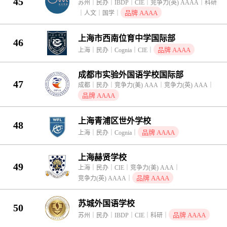
45
苏州
｜
民办
｜
IBDP
｜
CIE
｜
竞争力(英) AAAA
｜
科研
品牌 AAAA
｜
人文
｜
国学
｜
上海市西南位育中学国际部
46
品牌 AAAA
上海
｜
民办
｜
Cognia
｜
CIE
｜
成都市实验外国语学校国际部
47
成都
｜
民办
｜
竞争力(美) AAA
｜
竞争力(英) AAA
｜
品牌 AAAA
上海青浦区世外学校
48
品牌 AAAA
上海
｜
民办
｜
Cognia
｜
上海赫贤学校
49
上海
｜
民办
｜
CIE
｜
竞争力(美) AAA
｜
品牌 AAAA
竞争力(英) AAAA
｜
苏城外国语学校
50
品牌 AAAA
苏州
｜
民办
｜
IBDP
｜
CIE
｜
科研
｜