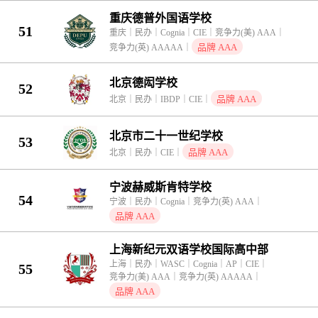
重庆德普外国语学校
51
重庆
｜
民办
｜
Cognia
｜
CIE
｜
竞争力(美) AAA
｜
品牌 AAA
竞争力(英) AAAAA
｜
北京德闳学校
52
品牌 AAA
北京
｜
民办
｜
IBDP
｜
CIE
｜
北京市二十一世纪学校
53
品牌 AAA
北京
｜
民办
｜
CIE
｜
宁波赫威斯肯特学校
54
宁波
｜
民办
｜
Cognia
｜
竞争力(英) AAA
｜
品牌 AAA
上海新纪元双语学校国际高中部
上海
｜
民办
｜
WASC
｜
Cognia
｜
AP
｜
CIE
｜
55
竞争力(美) AAA
｜
竞争力(英) AAAAA
｜
品牌 AAA