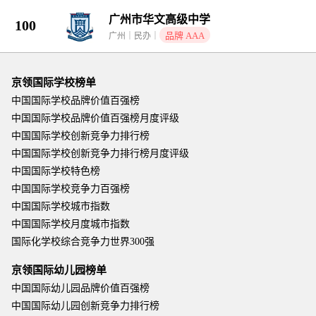
广州市华文高级中学
100
品牌 AAA
广州
｜
民办
｜
京领国际学校榜单
中国国际学校品牌价值百强榜
中国国际学校品牌价值百强榜月度评级
中国国际学校创新竞争力排行榜
中国国际学校创新竞争力排行榜月度评级
中国国际学校特色榜
中国国际学校竞争力百强榜
中国国际学校城市指数
中国国际学校月度城市指数
国际化学校综合竞争力世界300强
京领国际幼儿园榜单
中国国际幼儿园品牌价值百强榜
中国国际幼儿园创新竞争力排行榜