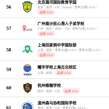
北京潞河国际教育学园
56
北京
｜
民办
｜
CIE
｜
Edexcel
｜
竞争力(英) AAA
｜
品牌 AAA
广州南沙民心港人子弟学校
57
广州
｜
民办
｜
IBDP
｜
CIE
｜
竞争力(英) AAAA
｜
品牌 AAA
上海田家炳中学国际部
58
上海
｜
民办
｜
竞争力(美) AAA
｜
竞争力(英) AAA
｜
品牌 AAA
耀华学校上海古北校区
59
品牌 AAA
上海
｜
民办
｜
杭州维翰学校
60
品牌 AAA
杭州
｜
民办
｜
CIE
｜
温州森马协和国际学校
61
温州
｜
民办
｜
CIE
｜
竞争力(英) AAAA
｜