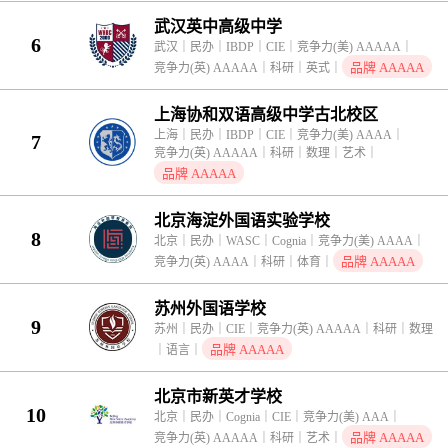
武汉英中高级中学
6
武汉
｜
民办
｜
IBDP
｜
CIE
｜
竞争力(美) AAAAA
｜
品牌 AAAAA
竞争力(英) AAAAA
｜
科研
｜
英式
｜
上海协和双语高级中学古北校区
上海
｜
民办
｜
IBDP
｜
CIE
｜
竞争力(美) AAAA
｜
7
竞争力(英) AAAAA
｜
科研
｜
数理
｜
艺术
｜
品牌 AAAAA
北京海淀外国语实验学校
8
北京
｜
民办
｜
WASC
｜
Cognia
｜
竞争力(美) AAAA
｜
品牌 AAAAA
竞争力(英) AAAA
｜
科研
｜
体育
｜
苏州外国语学校
9
苏州
｜
民办
｜
CIE
｜
竞争力(英) AAAAA
｜
科研
｜
数理
品牌 AAAAA
｜
语言
｜
北京市新英才学校
10
北京
｜
民办
｜
Cognia
｜
CIE
｜
竞争力(美) AAA
｜
品牌 AAAAA
竞争力(英) AAAAA
｜
科研
｜
艺术
｜