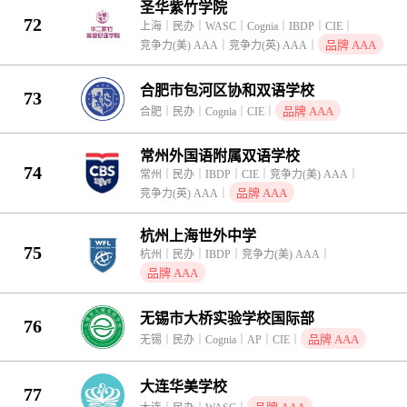
圣华紫竹学院
72
上海
｜
民办
｜
WASC
｜
Cognia
｜
IBDP
｜
CIE
｜
品牌 AAA
竞争力(美) AAA
｜
竞争力(英) AAA
｜
合肥市包河区协和双语学校
73
品牌 AAA
合肥
｜
民办
｜
Cognia
｜
CIE
｜
常州外国语附属双语学校
74
常州
｜
民办
｜
IBDP
｜
CIE
｜
竞争力(美) AAA
｜
品牌 AAA
竞争力(英) AAA
｜
杭州上海世外中学
75
杭州
｜
民办
｜
IBDP
｜
竞争力(美) AAA
｜
品牌 AAA
无锡市大桥实验学校国际部
76
品牌 AAA
无锡
｜
民办
｜
Cognia
｜
AP
｜
CIE
｜
大连华美学校
77