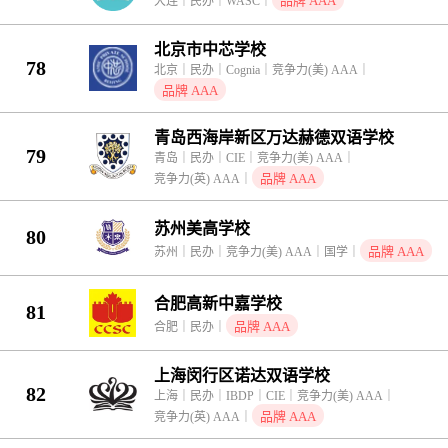
品牌 AAA
大连
｜
民办
｜
WASC
｜
北京市中芯学校
78
北京
｜
民办
｜
Cognia
｜
竞争力(美) AAA
｜
品牌 AAA
青岛西海岸新区万达赫德双语学校
79
青岛
｜
民办
｜
CIE
｜
竞争力(美) AAA
｜
品牌 AAA
竞争力(英) AAA
｜
苏州美高学校
80
品牌 AAA
苏州
｜
民办
｜
竞争力(美) AAA
｜
国学
｜
合肥高新中嘉学校
81
品牌 AAA
合肥
｜
民办
｜
上海闵行区诺达双语学校
82
上海
｜
民办
｜
IBDP
｜
CIE
｜
竞争力(美) AAA
｜
品牌 AAA
竞争力(英) AAA
｜