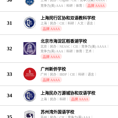
上海
｜
民办
｜
Cognia
｜
CIE
｜
竞争力(美) AAAA
｜
品牌 AAAA
竞争力(英) AAA
｜
科研
｜
体育
｜
上海闵行区协和双语教科学校
31
上海
｜
民办
｜
CIE
｜
科研
｜
人文
｜
语言
｜
品牌 AAAA
北京市海淀区稻香湖学校
北京
｜
民办
｜
NEASC
｜
CIE
｜
竞争力(美) AAAA
｜
32
竞争力(英) AAA
｜
科研
｜
体育
｜
艺术
｜
品牌 AAAA
广州新侨学校
33
广州
｜
民办
｜
IBDP
｜
CIE
｜
科研
｜
语言
｜
品牌 AAAA
上海民办万源城协和双语学校
34
品牌 AAAA
上海
｜
民办
｜
科研
｜
苏州湾外国语学校
35
苏州
｜
民办
｜
CIE
｜
竞争力(英) AAA
｜