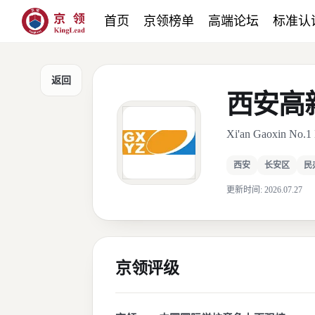
首页
京领榜单
高端论坛
标准认
返回
西安高
Xi'an Gaoxin No.1 
西安
长安区
民
更新时间:
2026.07.27
京领评级