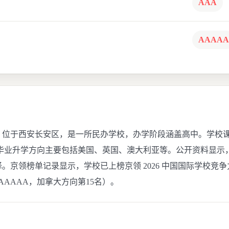
AAA
AAAAA
，位于西安长安区，是一所民办学校，办学阶段涵盖高中。学校课程体系
。毕业升学方向主要包括美国、英国、澳大利亚等。公开资料显示，班额
择。京领榜单记录显示，学校已上榜京领 2026 中国国际学校竞争
（AAAAA，加拿大方向第15名）。