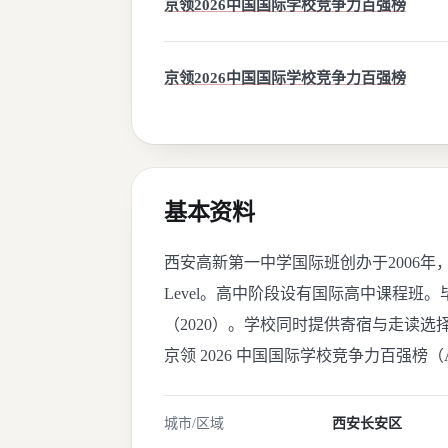
京领2026中国国际学校竞争力百强榜
京领2026中国国际学校竞争力百强榜
基本资料
西安高新第一中学国际班创办于2006年
Level。高中阶段设有国际高中课程班
（2020）。学校同时提供寄宿与走读选
京领 2026 中国国际学校竞争力百强榜
城市/区域
西安
长安区