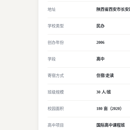
地址
陕西省西安市长安
学校类型
民办
创办年份
2006
学段
高中
寄宿方式
住宿/走读
班级规模
30 人/班
校园面积
180 亩（2020）
高中项目
国际高中课程班