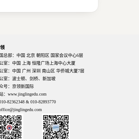
京领
国总部：中国 北京 朝阳区 国家会议中心6层
公室：中国 上海 恒隆广场上海中心大厦
公室：中国 广州 深圳 南山区 华侨城大厦7层
公室：波士顿、剑桥、新加坡
众号：京领新国际
www.jinglingedu.com
0-82362348 & 010-82893770
ice@jinglingedu.com