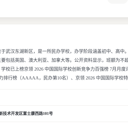
位于武汉东湖新区，是一所民办学校，办学阶段涵盖初中、高中。学校课
包括英国、澳大利亚、加拿大等。公开资料显示，班额为不超过 2
校已上榜京领 2026 中国国际学校创新竞争力百强榜 7月月度
争力排行榜（AAAAA，民办第10名）、京领 2026 中国国际学
新技术开发区富士康西路101号