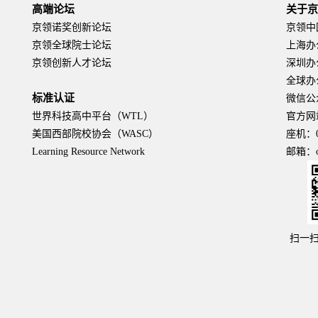
高端论坛
关于
京领诺奖创新论坛
京领中
京领全球院士论坛
上海办
京领创新人才论坛
深圳办
全球办
标准认证
微信公
世界科技高中平台（WTL）
官方网站：
美国西部院校协会（WASC）
座机：01
Learning Resource Network
邮箱：off
扫一