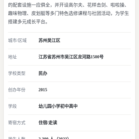
的配套设施一应俱全，并开设高尔夫、花样击剑、啦啦操、
趣味物理、皮划艇等多门特色选修课程与社团活动，为学生
搭建多元成长平台。
城市/区域
苏州
吴江区
地址
江苏省苏州市吴江区龙河路1500号
学校类型
民办
创办年份
2015
学段
幼儿园
小学
初中
高中
寄宿方式
住宿/走读