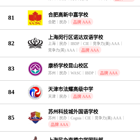
合肥高新中嘉学校
81
品牌 AAA
合肥
｜
民办
｜
上海闵行区诺达双语学校
82
上海
｜
民办
｜
IBDP
｜
CIE
｜
竞争力(美) AAA
｜
品牌 AAA
竞争力(英) AAA
｜
康桥学校昆山校区
83
品牌 AAA
苏州
｜
民办
｜
WASC
｜
IBDP
｜
天津市法耀高级中学
84
品牌 AAA
天津
｜
民办
｜
苏州科技城外国语学校
85
苏州
｜
民办
｜
Cognia
｜
CIE
｜
竞争力(美) AAA
｜
品牌 AAA