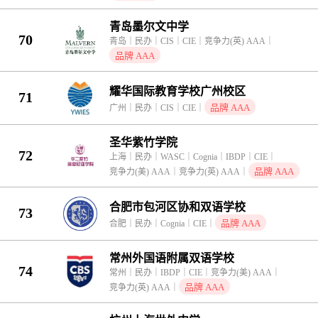
青岛墨尔文中学
70
青岛
｜
民办
｜
CIS
｜
CIE
｜
竞争力(英) AAA
｜
品牌 AAA
耀华国际教育学校广州校区
71
品牌 AAA
广州
｜
民办
｜
CIS
｜
CIE
｜
圣华紫竹学院
72
上海
｜
民办
｜
WASC
｜
Cognia
｜
IBDP
｜
CIE
｜
品牌 AAA
竞争力(美) AAA
｜
竞争力(英) AAA
｜
合肥市包河区协和双语学校
73
品牌 AAA
合肥
｜
民办
｜
Cognia
｜
CIE
｜
常州外国语附属双语学校
74
常州
｜
民办
｜
IBDP
｜
CIE
｜
竞争力(美) AAA
｜
品牌 AAA
竞争力(英) AAA
｜