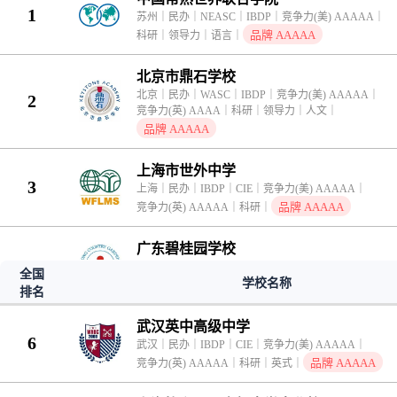
1
苏州
｜
民办
｜
NEASC
｜
IBDP
｜
竞争力(美) AAAAA
｜
品牌 AAAAA
科研
｜
领导力
｜
语言
｜
北京市鼎石学校
北京
｜
民办
｜
WASC
｜
IBDP
｜
竞争力(美) AAAAA
｜
2
竞争力(英) AAAA
｜
科研
｜
领导力
｜
人文
｜
品牌 AAAAA
上海市世外中学
3
上海
｜
民办
｜
IBDP
｜
CIE
｜
竞争力(美) AAAAA
｜
品牌 AAAAA
竞争力(英) AAAAA
｜
科研
｜
广东碧桂园学校
5
佛山
｜
民办
｜
WASC
｜
CIS
｜
IBDP
｜
AP
｜
CIE
｜
科研
全国
学校名称
品牌 AAAAA
｜
排名
武汉英中高级中学
6
武汉
｜
民办
｜
IBDP
｜
CIE
｜
竞争力(美) AAAAA
｜
品牌 AAAAA
竞争力(英) AAAAA
｜
科研
｜
英式
｜