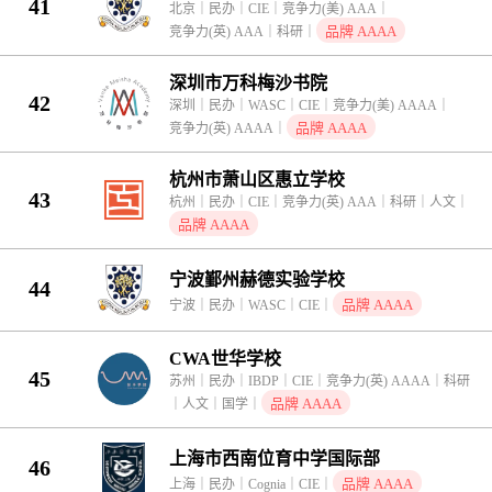
41
北京
｜
民办
｜
CIE
｜
竞争力(美) AAA
｜
品牌 AAAA
竞争力(英) AAA
｜
科研
｜
深圳市万科梅沙书院
42
深圳
｜
民办
｜
WASC
｜
CIE
｜
竞争力(美) AAAA
｜
品牌 AAAA
竞争力(英) AAAA
｜
杭州市萧山区惠立学校
43
杭州
｜
民办
｜
CIE
｜
竞争力(英) AAA
｜
科研
｜
人文
｜
品牌 AAAA
宁波鄞州赫德实验学校
44
品牌 AAAA
宁波
｜
民办
｜
WASC
｜
CIE
｜
CWA世华学校
45
苏州
｜
民办
｜
IBDP
｜
CIE
｜
竞争力(英) AAAA
｜
科研
品牌 AAAA
｜
人文
｜
国学
｜
上海市西南位育中学国际部
46
品牌 AAAA
上海
｜
民办
｜
Cognia
｜
CIE
｜