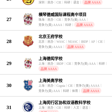
品牌 AAAA
深圳
｜
民办
｜
CIE
｜
科研
｜
语言
｜
横琴德威国际课程高中项目
27
珠海
｜
民办
｜
CIE
｜
竞争力(美) AAA
｜
品牌 AAAA
竞争力(英) AAAA
｜
科研
｜
北京王府学校
28
北京
｜
民办
｜
WASC
｜
NEASC
｜
IBDP
｜
AP
｜
CIE
｜
品牌 AAAA
竞争力(美) AAAA
｜
上海德闳学校
29
上海
｜
民办
｜
IBDP
｜
CIE
｜
竞争力(英) AAA
｜
科研
｜
品牌 AAAA
上海美高学校
30
上海
｜
民办
｜
Cognia
｜
CIE
｜
竞争力(美) AAAA
｜
品牌 AAAA
竞争力(英) AAA
｜
科研
｜
体育
｜
上海闵行区协和双语教科学校
31
上海
｜
民办
｜
CIE
｜
科研
｜
人文
｜
语言
｜