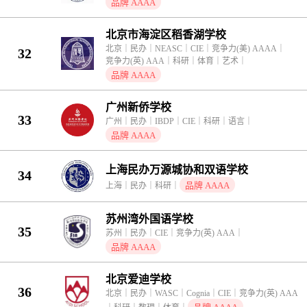
品牌 AAAA
北京市海淀区稻香湖学校
北京
｜
民办
｜
NEASC
｜
CIE
｜
竞争力(美) AAAA
｜
32
竞争力(英) AAA
｜
科研
｜
体育
｜
艺术
｜
品牌 AAAA
广州新侨学校
33
广州
｜
民办
｜
IBDP
｜
CIE
｜
科研
｜
语言
｜
品牌 AAAA
上海民办万源城协和双语学校
34
品牌 AAAA
上海
｜
民办
｜
科研
｜
苏州湾外国语学校
35
苏州
｜
民办
｜
CIE
｜
竞争力(英) AAA
｜
品牌 AAAA
北京爱迪学校
36
北京
｜
民办
｜
WASC
｜
Cognia
｜
CIE
｜
竞争力(英) AAA