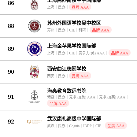
上海民办南模中学国际部
86
品牌 AAA
上海
｜
民办
｜
苏州外国语学校吴中校区
88
品牌 AAA
苏州
｜
民办
｜
CIE
｜
科研
｜
上海金苹果学校国际部
89
品牌 AAA
上海
｜
民办
｜
CIE
｜
竞争力(美) AAA
｜
西安曲江德闳学校
90
品牌 AAA
西安
｜
民办
｜
海亮教育致远书院
91
诸暨
｜
民办
｜
竞争力(美) AAA
｜
竞争力(英) AAA
｜
品牌 AAA
武汉康礼高级中学国际部
92
品牌 AAA
武汉
｜
民办
｜
Cognia
｜
IBDP
｜
CIE
｜