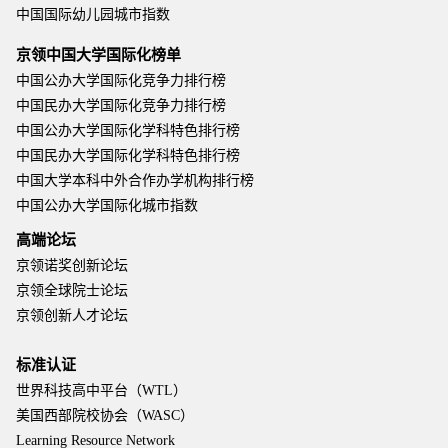
中国国际幼儿园城市指数
京领中国大学国际化榜单
中国公办大学国际化竞争力排行榜
中国民办大学国际化竞争力排行榜
中国公办大学国际化学科特色排行榜
中国民办大学国际化学科特色排行榜
中国大学本科中外合作办学机构排行榜
中国公办大学国际化城市指数
高端论坛
京领诺奖创新论坛
京领全球院士论坛
京领创新人才论坛
标准认证
世界科技高中平台（WTL）
美国西部院校协会（WASC）
Learning Resource Network