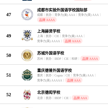
成都市实验外国语学校国际部
47
成都
｜
民办
｜
竞争力(美) AAA
｜
竞争力(英) AAA
｜
品牌 AAAA
上海赫贤学校
49
上海
｜
民办
｜
CIE
｜
竞争力(美) AAA
｜
品牌 AAAA
竞争力(英) AAAA
｜
苏城外国语学校
50
品牌 AAAA
苏州
｜
民办
｜
IBDP
｜
CIE
｜
科研
｜
重庆德普外国语学校
51
重庆
｜
民办
｜
Cognia
｜
CIE
｜
竞争力(美) AAA
｜
品牌 AAA
竞争力(英) AAAAA
｜
北京德闳学校
52
品牌 AAA
北京
｜
民办
｜
IBDP
｜
CIE
｜