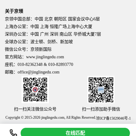
关于京领
京领中国总部：中国 北京 朝阳区 国家会议中心6层
上海办公室：中国 上海 恒隆广场上海中心大厦
深圳办公室：中国 广州 深圳 南山区 华侨城大厦7层
全球办公室：波士顿、剑桥、新加坡
微信公众号：京领新国际
官方网站：www.jinglingedu.com
座机：010-82362348 & 010-82893770
邮箱：office@jinglingedu.com
扫一扫关注微信公众号
扫一扫添加助手微信
Copyright © 2015-2026
jinglingedu.com
, All Rights Reserved.
|
京ICP备15029046号-1
在线匹配