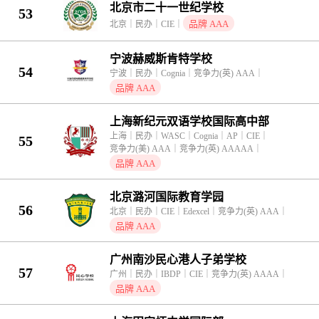
北京市二十一世纪学校
53
品牌 AAA
北京
｜
民办
｜
CIE
｜
宁波赫威斯肯特学校
54
宁波
｜
民办
｜
Cognia
｜
竞争力(英) AAA
｜
品牌 AAA
上海新纪元双语学校国际高中部
上海
｜
民办
｜
WASC
｜
Cognia
｜
AP
｜
CIE
｜
55
竞争力(美) AAA
｜
竞争力(英) AAAAA
｜
品牌 AAA
北京潞河国际教育学园
56
北京
｜
民办
｜
CIE
｜
Edexcel
｜
竞争力(英) AAA
｜
品牌 AAA
广州南沙民心港人子弟学校
57
广州
｜
民办
｜
IBDP
｜
CIE
｜
竞争力(英) AAAA
｜
品牌 AAA