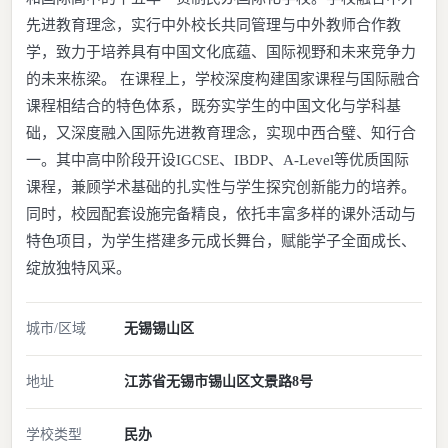
先进教育理念，实行中外校长共同管理与中外教师合作教
学，致力于培养具有中国文化底蕴、国际视野和未来竞争力
的未来栋梁。 在课程上，学校深度构建国家课程与国际融合
课程相结合的特色体系，既夯实学生的中国文化与学科基
础，又深度融入国际先进教育理念，实现中西合璧、知行合
一。其中高中阶段开设IGCSE、IBDP、A-Level等优质国际
课程，兼顾学术基础的扎实性与学生探究创新能力的培养。
同时，校园配套设施完备精良，依托丰富多样的课外活动与
特色项目，为学生搭建多元成长舞台，赋能学子全面成长、
绽放独特风采。
城市/区域
无锡
锡山区
地址
江苏省无锡市锡山区文景路8号
学校类型
民办