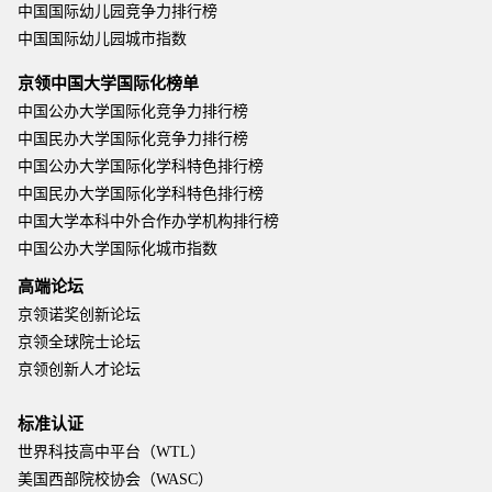
中国国际幼儿园竞争力排行榜
中国国际幼儿园城市指数
京领中国大学国际化榜单
中国公办大学国际化竞争力排行榜
中国民办大学国际化竞争力排行榜
中国公办大学国际化学科特色排行榜
中国民办大学国际化学科特色排行榜
中国大学本科中外合作办学机构排行榜
中国公办大学国际化城市指数
高端论坛
京领诺奖创新论坛
京领全球院士论坛
京领创新人才论坛
标准认证
世界科技高中平台（WTL）
美国西部院校协会（WASC）