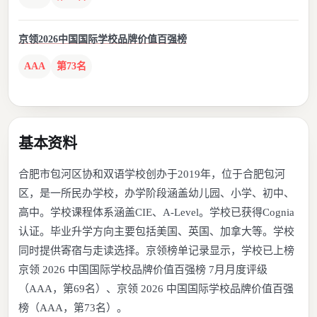
京领2026中国国际学校品牌价值百强榜
AAA
第73名
基本资料
合肥市包河区协和双语学校创办于2019年，位于合肥包河
区，是一所民办学校，办学阶段涵盖幼儿园、小学、初中、
高中。学校课程体系涵盖CIE、A-Level。学校已获得Cognia
认证。毕业升学方向主要包括美国、英国、加拿大等。学校
同时提供寄宿与走读选择。京领榜单记录显示，学校已上榜
京领 2026 中国国际学校品牌价值百强榜 7月月度评级
（AAA，第69名）、京领 2026 中国国际学校品牌价值百强
榜（AAA，第73名）。