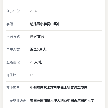
创办年份
2014
学段
幼儿园
小学
初中
高中
寄宿方式
住宿/走读
学生人数
近 2,500 人
班级规模
25 人/班
师生比
1:5
高中项目
牛剑项目
艺术项目
英澳本科直通车项目
主要毕业方向
美国
英国
加拿大
澳大利亚
中国香港
国内大学