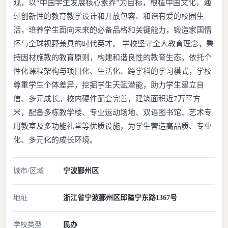
观，以“中国学生发展核心素养”为目标，根植中国文化，通
过创新性的教育教学设计和开放包容、和谐有爱的校园生
活，培养学生面向未来的必备品格和关键能力，锻造家国情
怀与全球视野兼具的时代英才。 学校坚守全人教育理念，秉
持因材施教的教育原则，构建和谐良性的教育生态。依托个
性化课程架构与项目化、生活化、跨学科的学习模式，学校
尊重学生个体差异，挖掘学生天赋潜能，助力学生建立自
信、多元成长。校内硬件配套完善，建筑面积近7万平方
米，配备多栋教学楼、专业运动场地、双语图书馆、艺术专
用教室及多功能礼堂等优质设施，为学生营造高品质、专业
化、多元化的成长环境。
城市/区域
宁波
鄞州区
地址
浙江省宁波鄞州区邱隘宁东路1367号
学校类型
民办