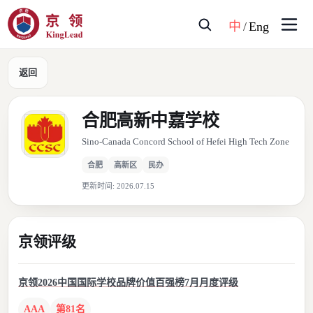
中
/
Eng
返回
合肥高新中嘉学校
Sino-Canada Concord School of Hefei High Tech Zone
合肥
高新区
民办
更新时间:
2026.07.15
京领评级
京领2026中国国际学校品牌价值百强榜7月月度评级
AAA
第81名