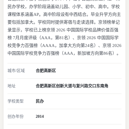
民办学校，办学阶段涵盖幼儿园、小学、初中、高中。学校
课程体系涵盖AP。高中阶段设有中西结合。毕业升学方向主
要包括加拿大。学校同时提供寄宿与走读选择。京领榜单记
录显示，学校已上榜京领 2026 中国国际学校品牌价值百强
榜 7月月度评级（AAA，第81名）、京领 2026 中国国际学
校竞争力百强榜（AAAA，加拿大方向第24名）、京领 2026
中国国际学校竞争力百强榜（AAA，新加坡方向第86名）。
城市/区域
合肥
高新区
地址
合肥高新区创新大道与复兴路交口东南角
学校类型
民办
创办年份
2014