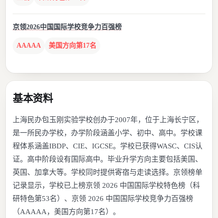
京领2026中国国际学校竞争力百强榜
AAAAA
美国方向第17名
基本资料
上海民办包玉刚实验学校创办于2007年，位于上海长宁区，
是一所民办学校，办学阶段涵盖小学、初中、高中。学校课
程体系涵盖IBDP、CIE、IGCSE。学校已获得WASC、CIS认
证。高中阶段设有国际高中。毕业升学方向主要包括美国、
英国、加拿大等。学校同时提供寄宿与走读选择。京领榜单
记录显示，学校已上榜京领 2026 中国国际学校特色榜（科
研特色第53名）、京领 2026 中国国际学校竞争力百强榜
（AAAAA，美国方向第17名）。