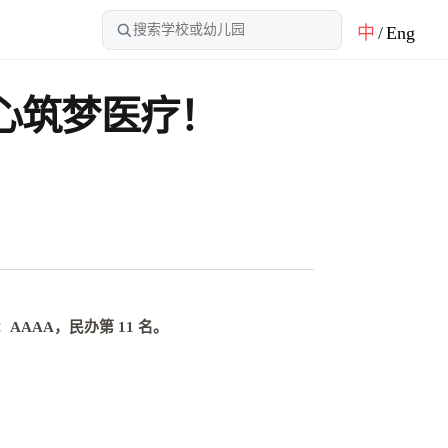
中
/
Eng
心筑梦医疗！
：
AAAA，民办第 11 名
。