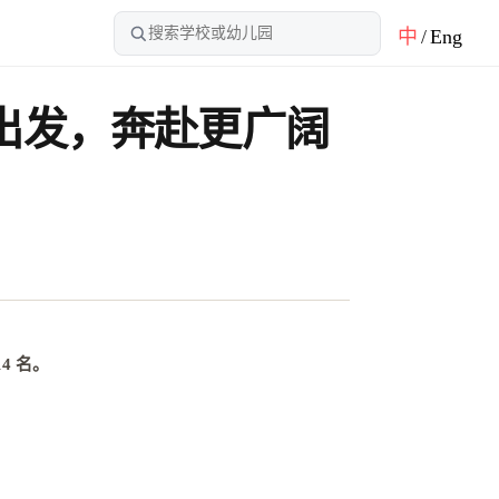
中
/
Eng
里出发，奔赴更广阔
4 名
。