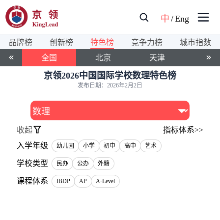
中
/
Eng
特色榜
品牌榜
创新榜
竞争力榜
城市指数
全国
北京
天津
上海
京领2026中国国际学校数理特色榜
发布日期：
2026年2月2日
收起
指标体系>>
入学年级
幼儿园
小学
初中
高中
艺术
学校类型
民办
公办
外籍
课程体系
IBDP
AP
A-Level