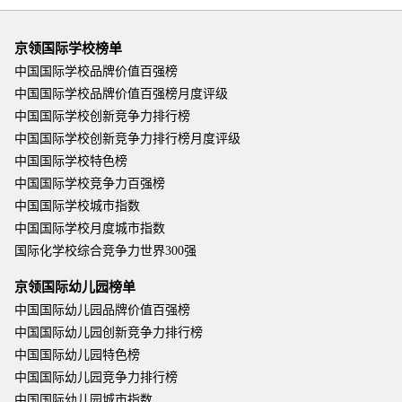
京领国际学校榜单
中国国际学校品牌价值百强榜
中国国际学校品牌价值百强榜月度评级
中国国际学校创新竞争力排行榜
中国国际学校创新竞争力排行榜月度评级
中国国际学校特色榜
中国国际学校竞争力百强榜
中国国际学校城市指数
中国国际学校月度城市指数
国际化学校综合竞争力世界300强
京领国际幼儿园榜单
中国国际幼儿园品牌价值百强榜
中国国际幼儿园创新竞争力排行榜
中国国际幼儿园特色榜
中国国际幼儿园竞争力排行榜
中国国际幼儿园城市指数