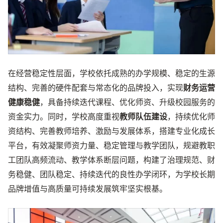
在经营稳定性层面，学校依托成熟的办学规模、稳定的生源
结构、完善的硬件配套与常态化的品牌投入，实现
财务运营
健康稳健
，具备持续迭代课程、优化师资、升级校园服务的
资金实力。同时，学校高度重视
教师队伍建设
，持续优化师
资结构、完善教师培养、激励与发展体系，搭建专业化成长
平台，有效凝聚师资力量、稳定管理与教学团队，规避教职
工团队高频流动、教学体系断层问题，构建了治理规范、财
务稳健、团队稳定、持续迭代的良性办学闭环，为学校长期
品牌增值与高质量可持续发展筑牢坚实根基。