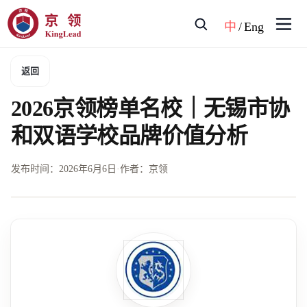
中
/
Eng
返回
2026京领榜单名校｜无锡市协
和双语学校品牌价值分析
发布时间：
2026年6月6日
·
作者：京领