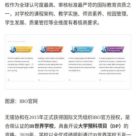
权作为全球认可度最高、审核标准最严苛的国际教育资质之
一，对学校的课程架构、教学实施、师资素养、校园管理、
学生发展、质量管控等全维度有着极高要求。
图源：IBO官网
无锡协和在2015年正式获得国际文凭组织IBO官方授权，是
合规认证的
IB世界学校
，具备开设
大学预科项目（DP）
的
资格。2020年，学校以全优成绩顺利通过IB世界学校五年一