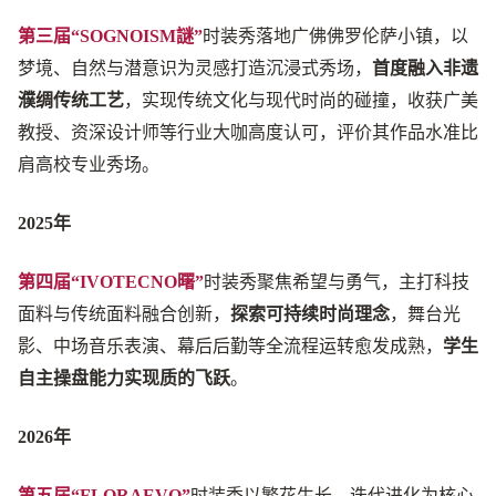
第三届“SOGNOISM謎”
时装秀落地广佛佛罗伦萨小镇，以
梦境、自然与潜意识为灵感打造沉浸式秀场，
首度融入非遗
濮绸传统工艺
，实现传统文化与现代时尚的碰撞，收获广美
教授、资深设计师等行业大咖高度认可，评价其作品
水准比
肩高校专业秀场
。
2025年
第四届“IVOTECNO曙”
时装秀聚焦希望与勇气，主打科技
面料与传统面料融合创新，
探索可持续时尚理念
，舞台光
影、中场音乐表演、幕后后勤等全流程运转愈发成熟，
学生
自主操盘能力实现质的飞跃
。
2026年
第五届“FLORAEVO”
时装秀以繁花生长、迭代进化为核心