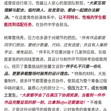
或督促自行练习，但最让人安心的是团队默契，
“大家互相
理解与配合，临时换人、妆发变动，都会一起想办法解
决。”
在这套角色扮演体系中，
让不同特长、性格的学生都
能找到适配任务
，在协作中学会担当。
统筹整场秀，压力也多源于对细节的把控。
“所有作品都是
同学们原创，要统计数量、尺码、还有进度；并且有人兼顾
学业，难免延后。”
伴手礼不仅要对接十几家供应商、在极
度紧张的时间线里推进，其设计与制作环节同样考验极致用
心。经历了重重挑战的张馨文谈到
“伴手礼不只是一份礼
品，更要承载整场时装秀的设计理念。”
特殊的材料、大批
量制作，很多环节都需要全员协作，使其成为整个筹备过程
中耗时最久、最费心力的部分之一。
但压力之下，成长也随
之发生，
“大家都学会了在高压下协调资源，当看到一件件
作品完整呈现的那一刻，比拿到offer还要激动！”
不难看
出，正是这份对细节的极致追求，让时装秀的审美表达，从