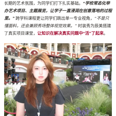
长期的艺术氛围，为同学们打下扎实基础。
“
学校常态化举
办艺术项目、主题展览，让学子一直浸润在创意落地的过程
里。”
跨学科课程更让同学们跳出单一专业视角，
“不是只
懂面料，还会兼顾秀场整体视觉效果。”
时装秀为辰美搭建
了真实项目课堂，
让知识在解决真实问题中“活”了起来
。