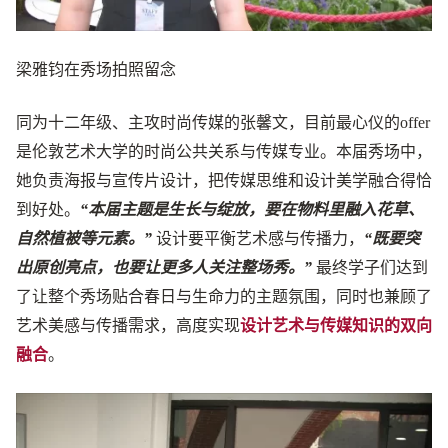
梁雅钧在秀场拍照留念
同为十二年级、主攻时尚传媒的张馨文，目前最心仪的offer
是伦敦艺术大学的时尚公共关系与传媒专业。本届秀场中，
她负责海报与宣传片设计，把传媒思维和设计美学融合得恰
到好处。
“本届主题是生长与绽放，要在物料里融入花草、
自然植被等元素。”
设计要平衡艺术感与传播力，
“既要突
出原创亮点，也要让更多人关注整场秀。”
最终学子们达到
了让整个秀场贴合春日与生命力的主题氛围，同时也兼顾了
艺术美感与传播需求，高度实现
设计艺术与传媒知识的双向
融合
。