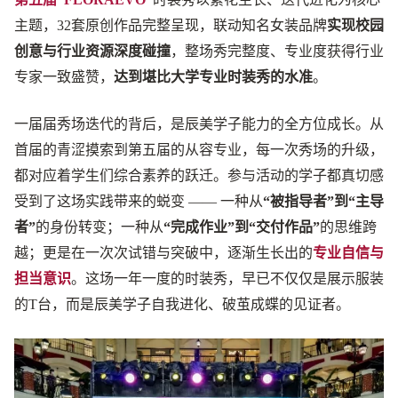
主题，32套原创作品完整呈现，联动知名女装品牌
实现校园
创意与行业资源深度碰撞
，整场秀完整度、专业度获得行业
专家一致盛赞，
达到堪比大学专业时装秀的水准
。
一届届秀场迭代的背后，是辰美学子能力的全方位成长。从
首届的青涩摸索到第五届的从容专业，每一次秀场的升级，
都对应着学生们综合素养的跃迁。参与活动的学子都真切感
受到了这场实践带来的蜕变 —— 一种从
“被指导者”到“主导
者”
的身份转变；一种从
“完成作业”到“交付作品”
的思维跨
越；更是在一次次试错与突破中，逐渐生长出的
专业自信与
担当意识
。这场一年一度的时装秀，早已不仅仅是展示服装
的T台，而是辰美学子自我进化、破茧成蝶的见证者。