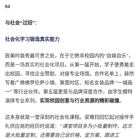
04
与社会“过招”：
社会化学习锻造真实能力
辰美时装秀最可贵之处，在于它绝非校园内的“自娱自乐”，
而是
一场真实的社会化项目
。从第一届开始，学子便勇敢走
出校园，寻找企业赞助、对接专业场馆。合作名单上，赫然
写着广佛佛罗伦萨小镇、第壹时区、知名女装品牌 “一城画
一” 等行业伙伴。第五届更是与品牌深度合作，由学生模特
演绎专业系列，
实现校园创意与行业资源的精彩碰撞
。
这本身就是一堂深刻的社会化课程
。梁雅钧回忆起对接伴手
礼供应商的经历时说道：
“课堂项目多为小批量制作，这次
是大批量定制，还需要自己谈价格、定方案、跟进工