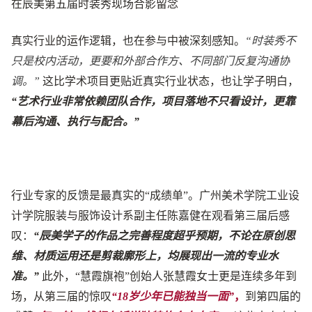
在辰美第五届时装秀现场合影留念
真实行业的运作逻辑，也在参与中被深刻感知。
“时装秀不
只是校内活动，更要和外部合作方、不同部门反复沟通协
调。”
这比学术项目更贴近真实行业状态，也让学子明白，
“艺术行业非常依赖团队合作，项目落地不只看设计，更靠
幕后沟通、执行与配合。”
行业专家的反馈是最真实的“成绩单”。广州美术学院工业设
计学院服装与服饰设计系副主任陈嘉健在观看第三届后感
叹：
“辰美学子的作品之完善程度超乎预期，不论在原创思
维、材质运用还是剪裁廓形上，均展现出一流的专业水
准。”
此外，“慧霞旗袍”创始人张慧霞女士更是连续多年到
场，从第三届的惊叹
“18岁少年已能独当一面”
，
到第四届的