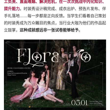
工负责、直面难题、解决危机
，在一次次挑战中内化知识、
提升能力
。时装秀设计稿完成、成衣出炉、预告片发布、伴
手礼落地……每一步都是正向反馈。当学生们看着自己策划
的时装秀成为万众瞩目的焦点，当行业大咖为他们的作品起
立鼓掌，
这种成就感远非一张试卷能够给予
。