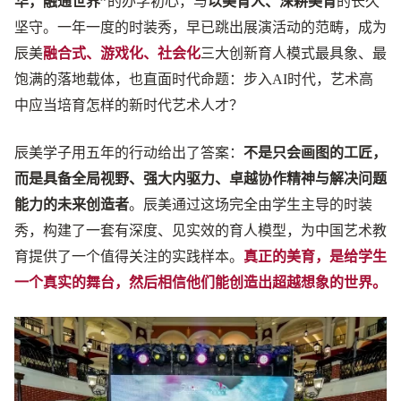
华，融通世界”
的办学初心，与
以美育人、深耕美育
的长久
坚守。一年一度的时装秀，早已跳出展演活动的范畴，成为
辰美
融合式、游戏化、社会化
三大创新育人模式最具象、最
饱满的落地载体，也直面时代命题：
步入AI时代，艺术高
中应当培育怎样的新时代艺术人才？
辰美学子用五年的行动给出了答案：
不是只会画图的工匠，
而是具备全局视野、强大内驱力、卓越协作精神与解决问题
能力的未来创造者
。辰美通过这场完全由学生主导的时装
秀，构建了一套有深度、见实效的育人模型，为中国艺术教
育提供了一个值得关注的实践样本。
真正的美育，是给学生
一个真实的舞台，然后相信他们能创造出超越想象的世界。