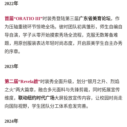
2022年
首届“ORATIO III”
时装秀登陆第三届
广东省美育论坛
，作
为压轴重磅环节惊艳全场。彼时团队初具雏形，师生自编自
导自演，学子从零开始摸索秀场全流程，克服无数筹备难
题，用原创服装表达年轻时尚态度，开启辰美学生自主办秀
的序章。
2023年
第二届“Revela啟”
时装秀全面升级，划分“银月之升、烈焰
之火”两大篇章，融合多元面料与先锋剪裁，同时拓展宣传
维度，
联动纽约时代广场
大屏投放宣传内容，让校园时尚走
向国际视野，学生团队分工体系愈发完善。
2024年