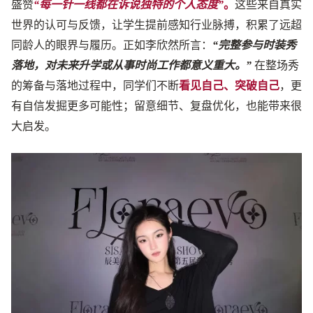
盛赞
“每一针一线都在诉说独特的个人态度”
。
这些来自真实
世界的认可与反馈，让学生提前感知行业脉搏，积累了远超
同龄人的眼界与履历。正如李欣然所言：
“完整参与时装秀
落地，对未来升学或从事时尚工作都意义重大。”
在整场秀
的筹备与落地过程中，同学们不断
看见自己、突破自己
，更
有自信发掘更多可能性；留意细节、复盘优化，也能带来很
大启发。