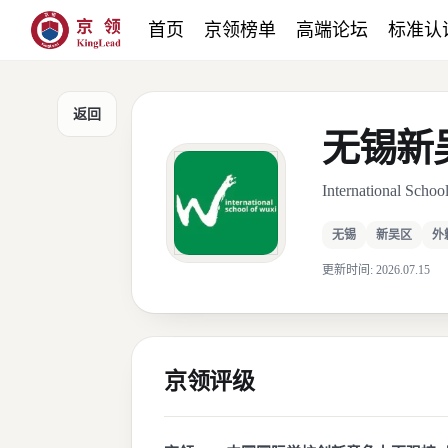
首页
京领榜单
高端论坛
标准认
返回
无锡新
International Schoo
无锡
新吴区
外
更新时间:
2026.07.15
京领评级