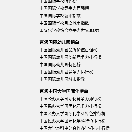
中国国际学校特色榜
中国国际学校竞争力百强榜
中国国际学校城市指数
中国国际学校月度城市指数
国际化学校综合竞争力世界300强
京领国际幼儿园榜单
中国国际幼儿园品牌价值百强榜
中国国际幼儿园创新竞争力排行榜
中国国际幼儿园特色榜
中国国际幼儿园竞争力排行榜
中国国际幼儿园城市指数
京领中国大学国际化榜单
中国公办大学国际化竞争力排行榜
中国民办大学国际化竞争力排行榜
中国公办大学国际化学科特色排行榜
中国民办大学国际化学科特色排行榜
中国大学本科中外合作办学机构排行榜