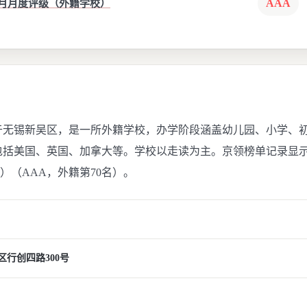
AAA
7月月度评级（外籍学校）
位于无锡新吴区，是一所外籍学校，办学阶段涵盖幼儿园、小学、
括美国、英国、加拿大等。学校以走读为主。京领榜单记录显示，学
）（AAA，外籍第70名）。
行创四路300号