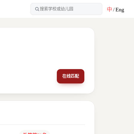
中
/
Eng
在线匹配