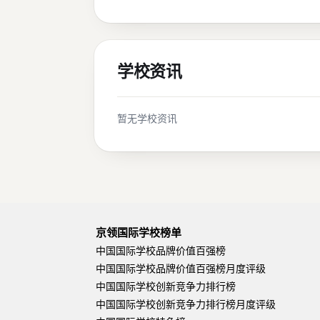
学校资讯
暂无学校资讯
京领国际学校榜单
中国国际学校品牌价值百强榜
中国国际学校品牌价值百强榜月度评级
中国国际学校创新竞争力排行榜
中国国际学校创新竞争力排行榜月度评级