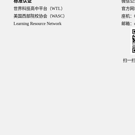
标准认证
微信公
世界科技高中平台（WTL）
官方网站：
美国西部院校协会（WASC）
座机：01
Learning Resource Network
邮箱：off
扫一