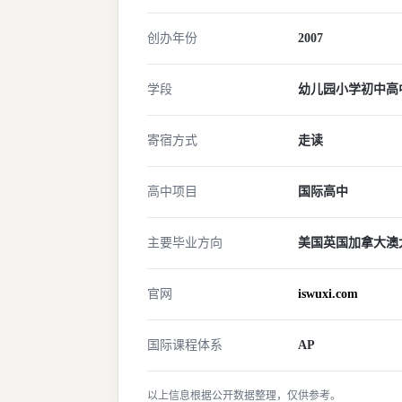
创办年份
2007
学段
幼儿园
小学
初中
高
寄宿方式
走读
高中项目
国际高中
主要毕业方向
美国
英国
加拿大
澳
官网
iswuxi.com
国际课程体系
AP
以上信息根据公开数据整理，仅供参考。