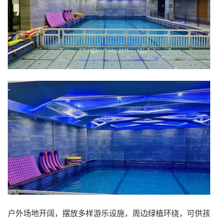
户外场地开阔，摆放多样游乐设施，周边绿植环绕，可供孩