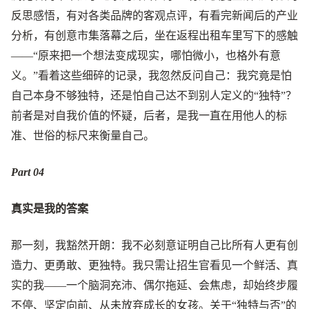
反思感悟，有对各类品牌的客观点评，有看完新闻后的产业
分析，有创意市集落幕之后，坐在返程出租车里写下的感触
——“原来把一个想法变成现实，哪怕微小，也格外有意
义。”看着这些细碎的记录，我忽然反问自己：我究竟是怕
自己本身不够独特，还是怕自己达不到别人定义的“独特”？
前者是对自我价值的怀疑，后者，是我一直在用他人的标
准、世俗的标尺来衡量自己。
Part 0
4
真实是我的答案
那一刻，我豁然开朗：我不必刻意证明自己比所有人更有创
造力、更勇敢、更独特。我只需让招生官看见一个鲜活、真
实的我——一个脑洞充沛、偶尔拖延、会焦虑，却始终步履
不停、坚定向前、从未放弃成长的女孩。关于“独特与否”的