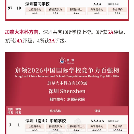
加拿大本科方向
，深圳共有10所学校上榜。3所获
5A
评级，
3所获
4A
评级，4所获
3A
评级。