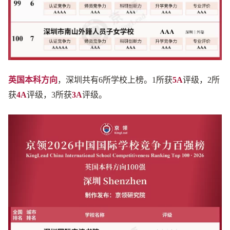
英国本科方向
，深圳共有6所学校上榜。1所获
5A
评级，2所
获
4A
评级，3所获
3A
评级。