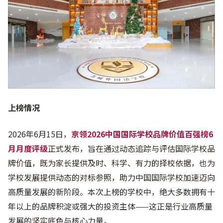
上榜情况
2026年6月15日，
京领2026中国国际学校品牌价值百强榜6
月月度评级
正式发布，旨在通过动态追踪与评估国际学校品
牌价值，既为家长提供及时、科学、有力的择校依据，也为
学校发展提供动态的对标参照，助力中国国际学校加速迈向
高质量发展的新阶段。本次上榜的学校中，绝大多数拥有十
年以上的品牌积淀或强大的投资主体——这正是行业高质量
发展的坚实底色与核心力量。