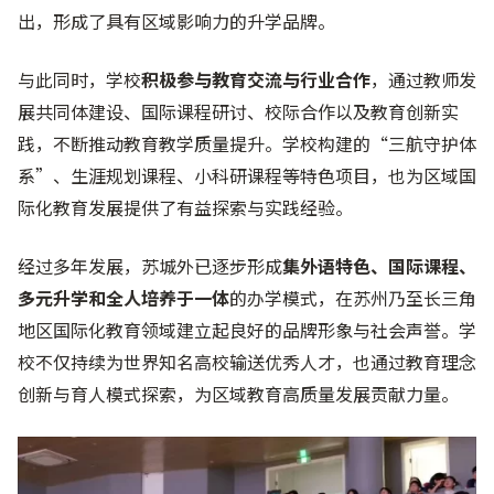
出，形成了具有区域影响力的升学品牌。
与此同时，学校
积极参与教育交流与行业合作
，通过教师发
展共同体建设、国际课程研讨、校际合作以及教育创新实
践，不断推动教育教学质量提升。学校构建的“三航守护体
系”、生涯规划课程、小科研课程等特色项目，也为区域国
际化教育发展提供了有益探索与实践经验。
经过多年发展，苏城外已逐步形成
集外语特色、国际课程、
多元升学和全人培养于一体
的办学模式，在苏州乃至长三角
地区国际化教育领域建立起良好的品牌形象与社会声誉。学
校不仅持续为世界知名高校输送优秀人才，也通过教育理念
创新与育人模式探索，为区域教育高质量发展贡献力量。