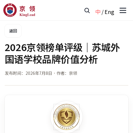
中
/
Eng
返回
2026京领榜单评级｜苏城外
国语学校品牌价值分析
发布时间：
2026年7月8日
·
作者：京领