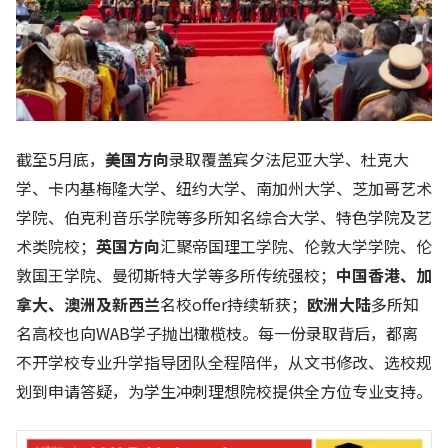
截至5月底，
美国方向
录取覆盖宾夕法尼亚大学、杜克大
学、卡内基梅隆大学、纽约大学、南加州大学、芝加哥艺术
学院、伯克利音乐学院等多所知名综合大学、特色学院及艺
术类院校；
英国方向
汇聚帝国理工学院、伦敦大学学院、伦
敦国王学院、曼彻斯特大学等多所传统强校；
中国香港、加
拿大、
澳洲及新西兰
名校offer持续斩获；
欧洲大陆
多所知
名高校也向WAB学子抛出橄榄枝。每一份录取背后，都离
不开学校专业升学指导团队全程陪伴，从文书修改、选校规
划到申请答疑，为学生冲刺理想院校提供全方位专业支持。