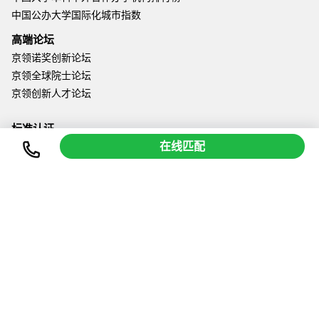
中国公办大学国际化城市指数
高端论坛
京领诺奖创新论坛
京领全球院士论坛
京领创新人才论坛
标准认证
在线匹配
世界科技高中平台（WTL）
美国西部院校协会（WASC）
Learning Resource Network
关于京领
京领中国总部：中国 北京 朝阳区 国家会议中心6层
上海办公室：中国 上海 恒隆广场上海中心大厦
深圳办公室：中国 广州 深圳 南山区 华侨城大厦7层
全球办公室：波士顿、剑桥、新加坡
微信公众号：京领新国际