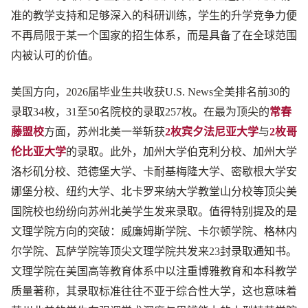
准的教学支持和足够深入的科研训练，学生的升学竞争力便
不再局限于某一个国家的招生体系，而是具备了在全球范围
内被认可的价值。
美国方向，2026届毕业生共收获U.S. News全美排名前30的
录取34枚，31至50名院校的录取257枚。在最为顶尖的
常春
藤盟校
方面，苏州北美一举斩获
2枚宾夕法尼亚大学
与
2枚哥
伦比亚大学
的录取。此外，加州大学伯克利分校、加州大学
洛杉矶分校、范德堡大学、卡耐基梅隆大学、密歇根大学安
娜堡分校、纽约大学、北卡罗来纳大学教堂山分校等顶尖美
国院校也纷纷向苏州北美学生发来录取。值得特别提及的是
文理学院方向的突破：威廉姆斯学院、卡尔顿学院、格林内
尔学院、瓦萨学院等顶尖文理学院共发来23封录取通知书。
文理学院在美国高等教育体系中以注重博雅教育和本科教学
质量著称，其录取标准往往不亚于综合性大学，这也意味着