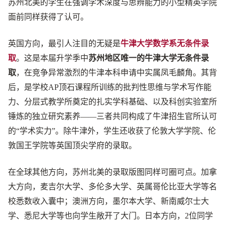
苏州北美的学生在强调学术深度与思辨能力的小型精英学院
面前同样获得了认可。
英国方向，最引人注目的无疑是
牛津大学数学系无条件录
取
。这是本届升学季中
苏州地区唯一的牛津大学无条件录
取
，在竞争异常激烈的牛津本科申请中实属凤毛麟角。其背
后，是学校AP顶石课程所训练的批判性思维与学术写作能
力、分层式教学所奠定的扎实学科基础、以及科创实验室所
锤炼的独立研究素养——三者共同构成了牛津招生官所认可
的“学术实力”。除牛津外，学生还收获了伦敦大学学院、伦
敦国王学院等英国顶尖学府的录取。
在全球其他方向，苏州北美的录取版图同样可圈可点。加拿
大方向，麦吉尔大学、多伦多大学、英属哥伦比亚大学等名
校悉数收入囊中；澳洲方向，墨尔本大学、新南威尔士大
学、悉尼大学等也向学生敞开了大门。日本方向，2位同学