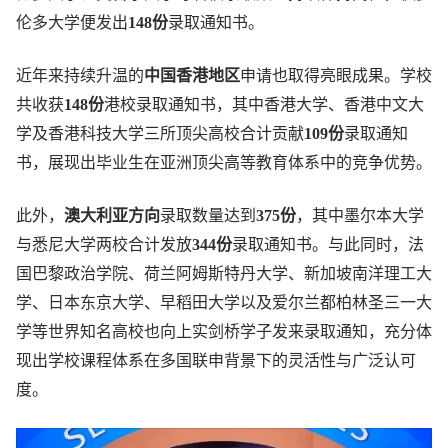
伦多大学便发出
148份
录取通知书。
近年来持续升温的
中国香港地区
申请也取得亮眼成果。学校
共收获
148份
港校录取通知书，其中香港大学、香港中文大
学及香港科技大学三所顶尖高校合计贡献
109份
录取通知
书，展现出毕业生在亚洲顶尖高等教育体系中的竞争优势。
此外，
澳大利亚方向
录取数量达到
375份
，其中墨尔本大学
与悉尼大学两校合计发放
344份
录取通知书。与此同时，法
国巴黎政治学院、荷兰阿姆斯特丹大学、新加坡南洋理工大
学、日本东京大学、早稻田大学以及爱尔兰都柏林圣三一大
学等世界知名高校也向上实剑桥学子发来录取通知，充分体
现出学校课程体系在多国联申背景下的灵活性与广泛认可
度。