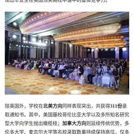
现出毕业生在英国顶尖高校申请中的整体竞争力。
除英国外，学校在
北美方向
同样表现突出，共获得
311份
录
取通知书。其中，美国藤校哥伦比亚大学以及多所知名研究
型大学向学生抛出橄榄枝；
加拿大方向
则延续传统优势，多
伦多大学、麦吉尔大学等名校录取数量持续保持高位，仅多