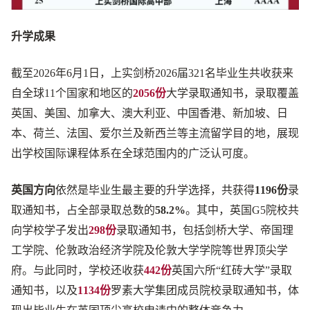
升学成果
截至2026年6月1日，上实剑桥2026届321名毕业生共收获来
自全球11个国家和地区的
2056份
大学录取通知书，录取覆盖
英国、美国、加拿大、澳大利亚、中国香港、新加坡、日
本、荷兰、法国、爱尔兰及新西兰等主流留学目的地，展现
出学校国际课程体系在全球范围内的广泛认可度。
英国方向
依然是毕业生最主要的升学选择，共获得
1196份
录
取通知书，占全部录取总数的
58.2%
。其中，英国G5院校共
向学校学子发出
298份
录取通知书，包括剑桥大学、帝国理
工学院、伦敦政治经济学院及伦敦大学学院等世界顶尖学
府。与此同时，学校还收获
442份
英国六所“红砖大学”录取
通知书，以及
1134份
罗素大学集团成员院校录取通知书，体