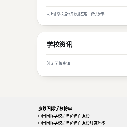
以上信息根据公开数据整理，仅供参考。
学校资讯
暂无学校资讯
京领国际学校榜单
中国国际学校品牌价值百强榜
中国国际学校品牌价值百强榜月度评级