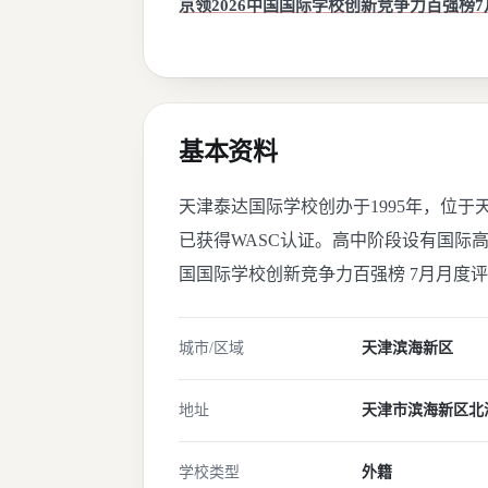
京领2026中国国际学校创新竞争力百强榜
基本资料
天津泰达国际学校创办于1995年，位
已获得WASC认证。高中阶段设有国际高
国国际学校创新竞争力百强榜 7月月度评
城市/区域
天津
滨海新区
地址
天津市滨海新区北海
学校类型
外籍