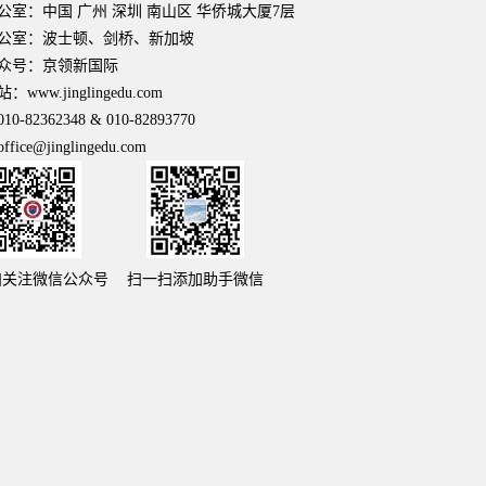
公室：中国 广州 深圳 南山区 华侨城大厦7层
公室：波士顿、剑桥、新加坡
众号：京领新国际
www.jinglingedu.com
0-82362348 & 010-82893770
ice@jinglingedu.com
扫关注微信公众号
扫一扫添加助手微信