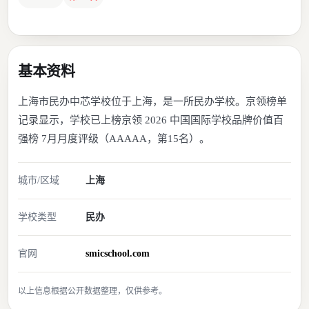
基本资料
上海市民办中芯学校位于上海，是一所民办学校。京领榜单
记录显示，学校已上榜京领 2026 中国国际学校品牌价值百
强榜 7月月度评级（AAAAA，第15名）。
城市/区域
上海
学校类型
民办
官网
smicschool.com
以上信息根据公开数据整理，仅供参考。