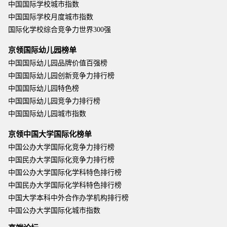
中国国际学校城市指数
中国国际学校月度城市指数
国际化学校综合竞争力世界300强
京领国际幼儿园榜单
中国国际幼儿园品牌价值百强榜
中国国际幼儿园创新竞争力排行榜
中国国际幼儿园特色榜
中国国际幼儿园竞争力排行榜
中国国际幼儿园城市指数
京领中国大学国际化榜单
中国公办大学国际化竞争力排行榜
中国民办大学国际化竞争力排行榜
中国公办大学国际化学科特色排行榜
中国民办大学国际化学科特色排行榜
中国大学本科中外合作办学机构排行榜
中国公办大学国际化城市指数