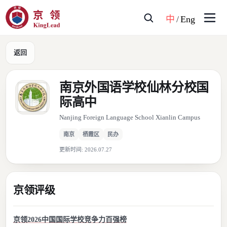
中
/
Eng
返回
南京外国语学校仙林分校国
际高中
Nanjing Foreign Language School Xianlin Campus
南京
栖霞区
民办
更新时间:
2026.07.27
京领评级
京领2026中国国际学校竞争力百强榜