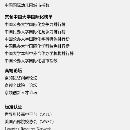
中国国际幼儿园城市指数
京领中国大学国际化榜单
中国公办大学国际化竞争力排行榜
中国民办大学国际化竞争力排行榜
中国公办大学国际化学科特色排行榜
中国民办大学国际化学科特色排行榜
中国大学本科中外合作办学机构排行榜
中国公办大学国际化城市指数
高端论坛
京领诺奖创新论坛
京领全球院士论坛
京领创新人才论坛
标准认证
世界科技高中平台（WTL）
美国西部院校协会（WASC）
Learning Resource Network