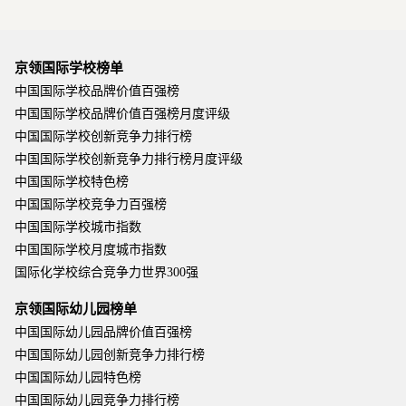
京领国际学校榜单
中国国际学校品牌价值百强榜
中国国际学校品牌价值百强榜月度评级
中国国际学校创新竞争力排行榜
中国国际学校创新竞争力排行榜月度评级
中国国际学校特色榜
中国国际学校竞争力百强榜
中国国际学校城市指数
中国国际学校月度城市指数
国际化学校综合竞争力世界300强
京领国际幼儿园榜单
中国国际幼儿园品牌价值百强榜
中国国际幼儿园创新竞争力排行榜
中国国际幼儿园特色榜
中国国际幼儿园竞争力排行榜