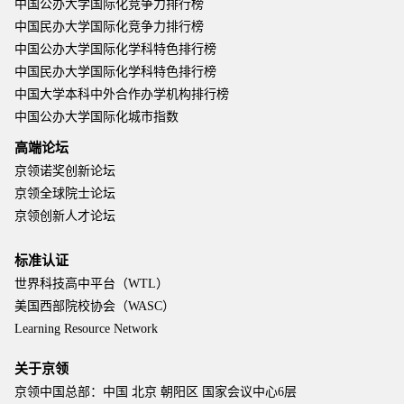
中国公办大学国际化竞争力排行榜
中国民办大学国际化竞争力排行榜
中国公办大学国际化学科特色排行榜
中国民办大学国际化学科特色排行榜
中国大学本科中外合作办学机构排行榜
中国公办大学国际化城市指数
高端论坛
京领诺奖创新论坛
京领全球院士论坛
京领创新人才论坛
标准认证
世界科技高中平台（WTL）
美国西部院校协会（WASC）
Learning Resource Network
关于京领
京领中国总部：中国 北京 朝阳区 国家会议中心6层