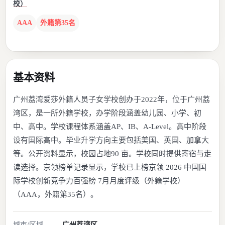
校）
AAA
外籍第35名
基本资料
广州荔湾爱莎外籍人员子女学校创办于2022年，位于广州荔
湾区，是一所外籍学校，办学阶段涵盖幼儿园、小学、初
中、高中。学校课程体系涵盖AP、IB、A-Level。高中阶段
设有国际高中。毕业升学方向主要包括美国、英国、加拿大
等。公开资料显示，校园占地90 亩。学校同时提供寄宿与走
读选择。京领榜单记录显示，学校已上榜京领 2026 中国国
际学校创新竞争力百强榜 7月月度评级（外籍学校）
（AAA，外籍第35名）。
城市/区域
广州
荔湾区