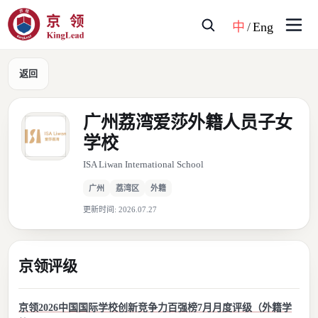
中
/
Eng
返回
广州荔湾爱莎外籍人员子女
学校
ISA Liwan International School
广州
荔湾区
外籍
更新时间:
2026.07.27
京领评级
京领2026中国国际学校创新竞争力百强榜7月月度评级（外籍学