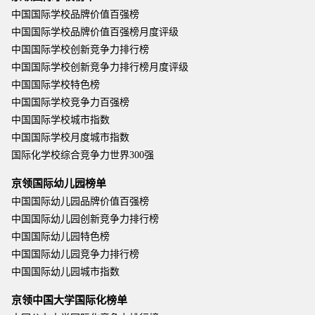
中国国际学校品牌价值百强榜
中国国际学校品牌价值百强榜月度评级
中国国际学校创新竞争力排行榜
中国国际学校创新竞争力排行榜月度评级
中国国际学校特色榜
中国国际学校竞争力百强榜
中国国际学校城市指数
中国国际学校月度城市指数
国际化学校综合竞争力世界300强
京领国际幼儿园榜单
中国国际幼儿园品牌价值百强榜
中国国际幼儿园创新竞争力排行榜
中国国际幼儿园特色榜
中国国际幼儿园竞争力排行榜
中国国际幼儿园城市指数
京领中国大学国际化榜单