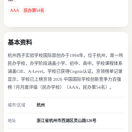
AAA
民办第54名
基本资料
杭州西子实验学校国际部创办于1994年，位于杭州，是一所
民办学校，办学阶段涵盖小学、初中、高中。学校课程体系
涵盖CIE、A-Level。学校已获得Cognia认证。京领榜单记录
显示，学校已上榜京领 2026 中国国际学校创新竞争力百强
榜 7月月度评级（民办学校）（AAA，民办第54名）。
城市/区域
杭州
地址
浙江省杭州市西湖区灵山路126号