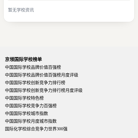
暂无学校资讯
京领国际学校榜单
中国国际学校品牌价值百强榜
中国国际学校品牌价值百强榜月度评级
中国国际学校创新竞争力排行榜
中国国际学校创新竞争力排行榜月度评级
中国国际学校特色榜
中国国际学校竞争力百强榜
中国国际学校城市指数
中国国际学校月度城市指数
国际化学校综合竞争力世界300强