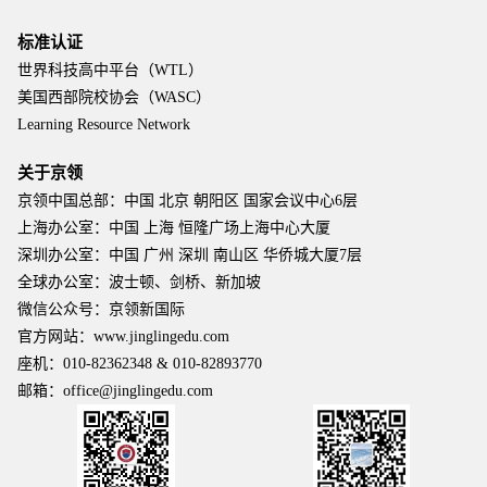
标准认证
世界科技高中平台（WTL）
美国西部院校协会（WASC）
Learning Resource Network
关于京领
京领中国总部：中国 北京 朝阳区 国家会议中心6层
上海办公室：中国 上海 恒隆广场上海中心大厦
深圳办公室：中国 广州 深圳 南山区 华侨城大厦7层
全球办公室：波士顿、剑桥、新加坡
微信公众号：京领新国际
官方网站：www.jinglingedu.com
座机：010-82362348 & 010-82893770
邮箱：office@jinglingedu.com