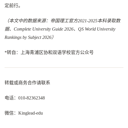
定前行。
（本文中的数据来源：帝国理工官方2021-2025本科录取数
据、Complete University Guide 2026、QS World University
Rankings by Subject 2026）
*转自：上海青浦区协和双语学校官方公众号
转载或商务合作请联系
电话：010-82362348
微信：Kinglead-edu