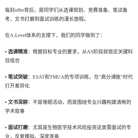
每封offer背后，是同学们从选课规划、竞赛准备、笔试备
考、文书打磨到面试训练的漫长旅程。
在A-Level体系的支撑下，我们的同学做到了：
• 选课精准
：根据目标专业的要求，从AS阶段就锁定关键科
目组合
• 笔试突破
：ESAT和TMUA的专项训练，在"高分通胀"时代
打开差异化
• 文书深耕
：不是堆砌活动，而是围绕专业兴趣构建清晰的
学术叙事
• 面试打磨
：尤其是生物医学技术风险投资这类需面试的专
业，反复模拟、深度准备