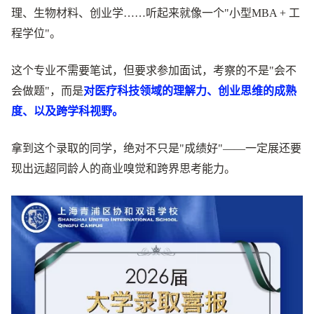
理、生物材料、创业学……听起来就像一个"小型MBA + 工
程学位"。
这个专业不需要笔试，但要求参加面试，考察的不是"会不
会做题"，而是
对医疗科技领域的理解力、创业思维的成熟
度、以及跨学科视野。
拿到这个录取的同学，绝对不只是"成绩好"——一定展还要
现出远超同龄人的商业嗅觉和跨界思考能力。