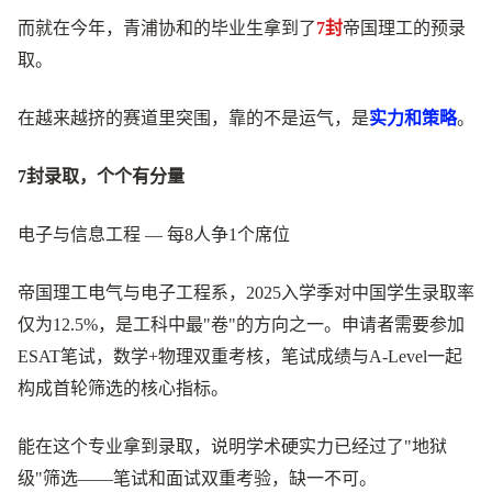
而就在今年，青浦协和的毕业生拿到了
7封
帝国理工的预录
取。
在越来越挤的赛道里突围，靠的不是运气，是
实力和策略
。
7封录取，个个有分量
电子与信息工程 — 每8人争1个席位
帝国理工电气与电子工程系，2025入学季对中国学生录取率
仅为12.5%，是工科中最"卷"的方向之一。申请者需要参加
ESAT笔试，数学+物理双重考核，笔试成绩与A-Level一起
构成首轮筛选的核心指标。
能在这个专业拿到录取，说明学术硬实力已经过了"地狱
级"筛选——笔试和面试双重考验，缺一不可。