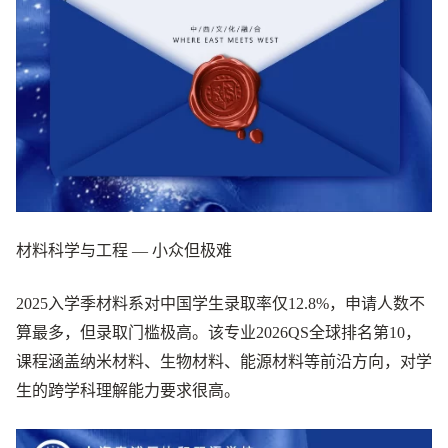
材料科学与工程 — 小众但极难
2025入学季材料系对中国学生录取率仅12.8%，申请人数不
算最多，但录取门槛极高。该专业2026QS全球排名第10，
课程涵盖纳米材料、生物材料、能源材料等前沿方向，对学
生的跨学科理解能力要求很高。