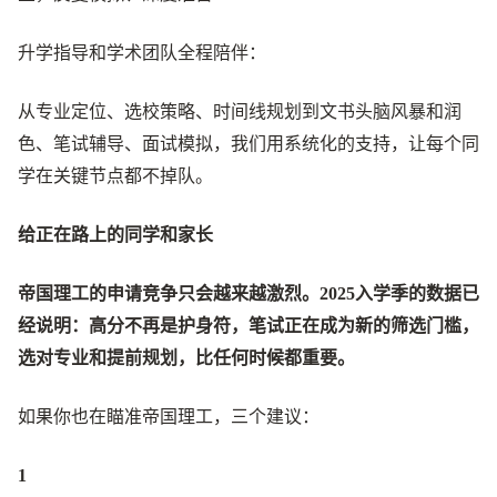
升学指导和学术团队全程陪伴：
从专业定位、选校策略、时间线规划到文书头脑风暴和润
色、笔试辅导、面试模拟，我们用系统化的支持，让每个同
学在关键节点都不掉队。
给正在路上的同学和家长
帝国理工的申请竞争只会越来越激烈。2025入学季的数据已
经说明：高分不再是护身符，笔试正在成为新的筛选门槛，
选对专业和提前规划，比任何时候都重要。
如果你也在瞄准帝国理工，三个建议：
1