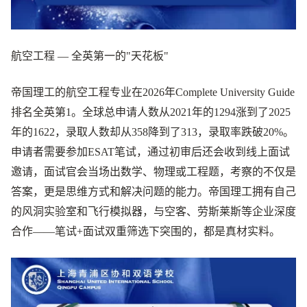
航空工程 — 全英第一的"天花板"
帝国理工的航空工程专业在2026年Complete University Guide
排名全英第1。全球总申请人数从2021年的1294涨到了2025
年的1622，录取人数却从358降到了313，录取率跌破20%。
申请者需要参加ESAT笔试，通过初审后还会收到线上面试
邀请，面试官会当场出数学、物理或工程题，考察的不仅是
答案，更是思维方式和解决问题的能力。帝国理工拥有自己
的风洞实验室和飞行模拟器，与空客、劳斯莱斯等企业深度
合作——笔试+面试双重筛选下突围的，都是真材实料。