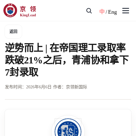
中
/
Eng
返回
逆势而上 | 在帝国理工录取率
跌破21%之后，青浦协和拿下
7封录取
发布时间：
2026年6月6日
·
作者：京领新国际