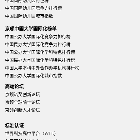
中国国际幼儿园特色榜
中国国际幼儿园竞争力排行榜
中国国际幼儿园城市指数
京领中国大学国际化榜单
中国公办大学国际化竞争力排行榜
中国民办大学国际化竞争力排行榜
中国公办大学国际化学科特色排行榜
中国民办大学国际化学科特色排行榜
中国大学本科中外合作办学机构排行榜
中国公办大学国际化城市指数
高端论坛
京领诺奖创新论坛
京领全球院士论坛
京领创新人才论坛
标准认证
世界科技高中平台（WTL）