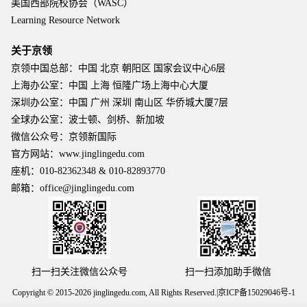
美国西部院校协会（WASC）
Learning Resource Network
关于京领
京领中国总部：中国 北京 朝阳区 国家会议中心6层
上海办公室：中国 上海 恒隆广场上海中心大厦
深圳办公室：中国 广州 深圳 南山区 华侨城大厦7层
全球办公室：波士顿、剑桥、新加坡
微信公众号：京领新国际
官方网站：www.jinglingedu.com
座机：010-82362348 & 010-82893770
邮箱：office@jinglingedu.com
扫一扫关注微信公众号
扫一扫添加助手微信
Copyright © 2015-2026
jinglingedu.com
, All Rights Reserved.
|
京ICP备15029046号-1