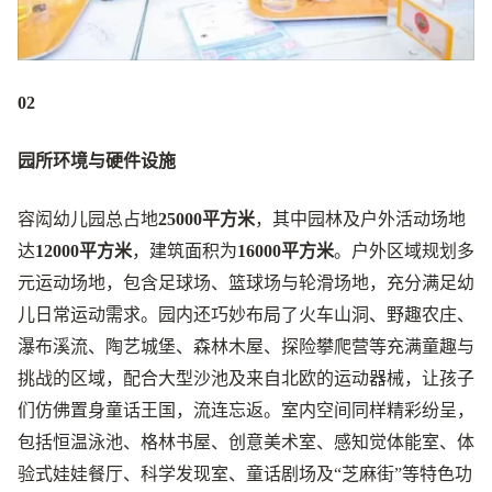
02
园所环境与硬件设施
容闳幼儿园总占地
25000平方米
，其中园林及户外活动场地
达
12000平方米
，建筑面积为
16000平方米
。户外区域规划多
元运动场地，包含足球场、篮球场与轮滑场地，充分满足幼
儿日常运动需求。园内还巧妙布局了火车山洞、野趣农庄、
瀑布溪流、陶艺城堡、森林木屋、探险攀爬营等充满童趣与
挑战的区域，配合大型沙池及来自北欧的运动器械，让孩子
们仿佛置身童话王国，流连忘返。室内空间同样精彩纷呈，
包括恒温泳池、格林书屋、创意美术室、感知觉体能室、体
验式娃娃餐厅、科学发现室、童话剧场及“芝麻街”等特色功