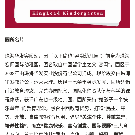
园
所
名
片
珠海华发容闳幼儿园（以下简称“容闳幼儿园”）前身为珠海
容闳国际幼稚园，园名取自中国留学生之父“容闳”。园区于
2008年由珠海华发实业股份有限公司建成，现阶段交由珠海
华发教育公司运营管理。历经十七余年稳步发展，园所凭借
前沿教育理念、完善办园配套、国际化师资队伍与科学的课
程体系，获评广东省一级幼儿园。园所秉持
“给孩子一个快
乐童年”
的教育理念，融合中西教育优势，打造
“民主、平
等、开放、自由”
的教育氛围，倡导
“关注个体、尊重差异，
培养性格”
，确立
“健康快乐、富有创意、国际视野”
三大育
人方向，着力培育幼儿
“活力、自信、友善、好奇、审辨、