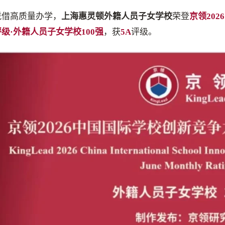
凭借高质量办学，
上海惠灵顿外籍人员子女学校
荣登
京领20
评级·外籍人员子女学校100强
，获
5A
评级。