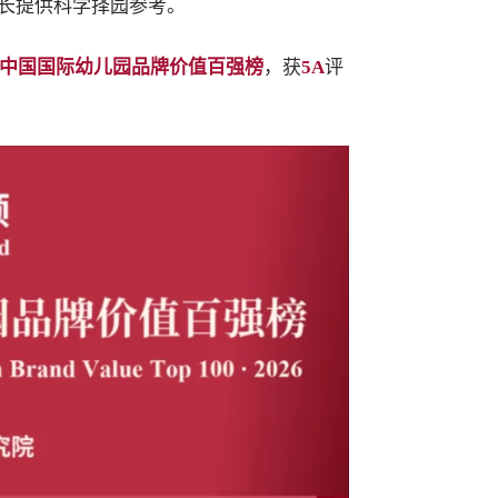
长提供科学择园参考。
26中国国际幼儿园品牌价值百强榜
，获
5A
评