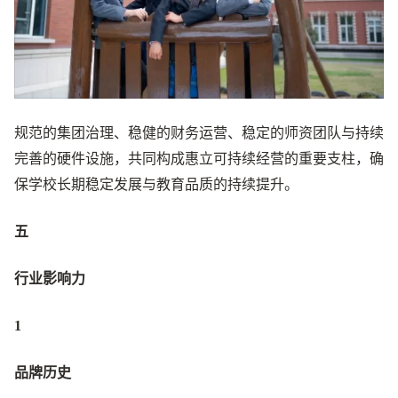
规范的集团治理、稳健的财务运营、稳定的师资团队与持续
完善的硬件设施，共同构成惠立可持续经营的重要支柱，确
保学校长期稳定发展与教育品质的持续提升。
五
行业影响力
1
品牌历史