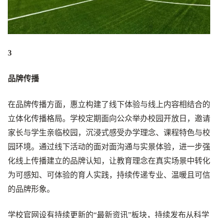
3
品牌传播
在品牌传播方面，惠立构建了线下体验与线上内容相结合的
立体化传播格局。学校定期面向公众举办校园开放日，邀请
家长与学生亲临校园，沉浸式感受办学理念、课程特色与校
园环境。通过线下活动的面对面沟通与实景体验，进一步强
化线上传播建立的品牌认知，让教育理念在真实场景中转化
为可感知、可体验的育人实践，持续传递专业、温暖且可信
的品牌形象。
学校官网设有持续更新的“最新资讯”板块，持续发布从科学