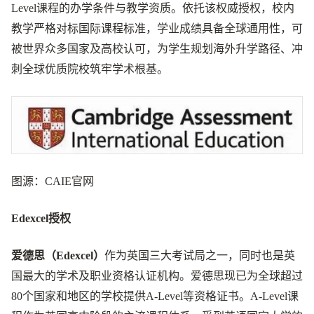
Level课程的办学条件与教学资质。依托该权威授权，校内
教学严格对标国际课程标准，学业成绩具备全球通用性，可
被世界众多国家及高校认可，为学生规划海外升学路径、冲
刺全球优质院校筑牢学术根基。
图源：CAIE官网
Edexcel授权
爱德思（Edexcel）
作为英国三大考试局之一，同时也是英
国最大的学术及职业资格认证机构。爱德思现已为全球超过
80个国家和地区的学校提供A-Level等资格证书。A-Level课