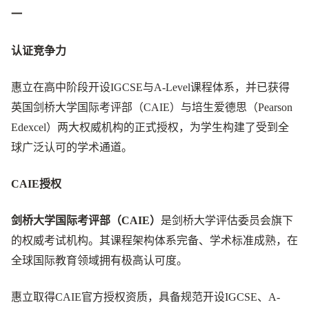
一
认证竞争力
惠立在高中阶段开设IGCSE与A-Level课程体系，并已获得
英国剑桥大学国际考评部（CAIE）与培生爱德思（Pearson
Edexcel）两大权威机构的正式授权，为学生构建了受到全
球广泛认可的学术通道。
CAIE授权
剑桥大学国际考评部（CAIE）
是剑桥大学评估委员会旗下
的权威考试机构。其课程架构体系完备、学术标准成熟，在
全球国际教育领域拥有极高认可度。
惠立取得CAIE官方授权资质，具备规范开设IGCSE、A-