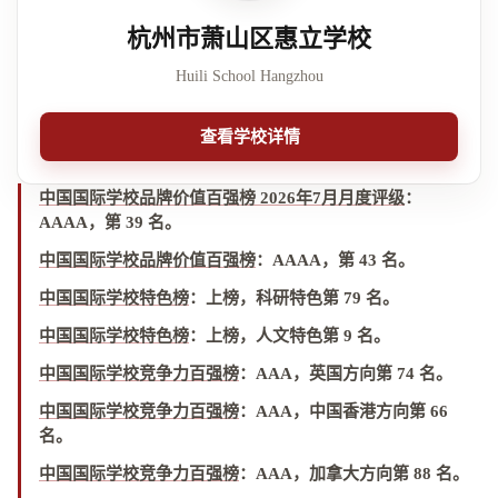
杭州市萧山区惠立学校
Huili School Hangzhou
查看学校详情
中国国际学校品牌价值百强榜 2026年7月月度评级
：
AAAA，第 39 名
。
中国国际学校品牌价值百强榜
：
AAAA，第 43 名
。
中国国际学校特色榜
：
上榜，科研特色第 79 名
。
中国国际学校特色榜
：
上榜，人文特色第 9 名
。
中国国际学校竞争力百强榜
：
AAA，英国方向第 74 名
。
中国国际学校竞争力百强榜
：
AAA，中国香港方向第 66
名
。
中国国际学校竞争力百强榜
：
AAA，加拿大方向第 88 名
。