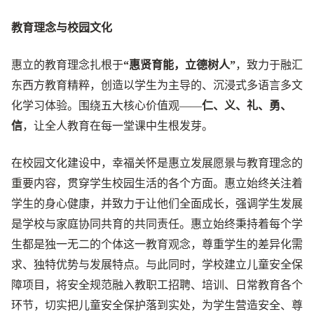
教育理念与校园文化
惠立的教育理念扎根于
“惠贤育能，立德树人”
，致力于融汇
东西方教育精粹，创造以学生为主导的、沉浸式多语言多文
化学习体验。围绕五大核心价值观——
仁、义、礼、勇、
信
，让全人教育在每一堂课中生根发芽。
在校园文化建设中，幸福关怀是惠立发展愿景与教育理念的
重要内容，贯穿学生校园生活的各个方面。惠立始终关注着
学生的身心健康，并致力于让他们全面成长，强调学生发展
是学校与家庭协同共育的共同责任。惠立始终秉持着每个学
生都是独一无二的个体这一教育观念，尊重学生的差异化需
求、独特优势与发展特点。与此同时，学校建立儿童安全保
障项目，将安全规范融入教职工招聘、培训、日常教育各个
环节，切实把儿童安全保护落到实处，为学生营造安全、尊