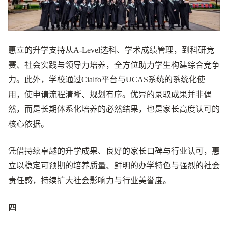
惠立的升学支持从A-Level选科、学术成绩管理，到科研竞
赛、社会实践与领导力培养，全方位助力学生构建综合竞争
力。此外，学校通过Cialfo平台与UCAS系统的系统化使
用，使申请流程清晰、规划有序。优异的录取成果并非偶
然，而是长期体系化培养的必然结果，也是家长高度认可的
核心依据。
凭借持续卓越的升学成果、良好的家长口碑与行业认可，惠
立以稳定可预期的培养质量、鲜明的办学特色与强烈的社会
责任感，持续扩大社会影响力与行业美誉度。
四