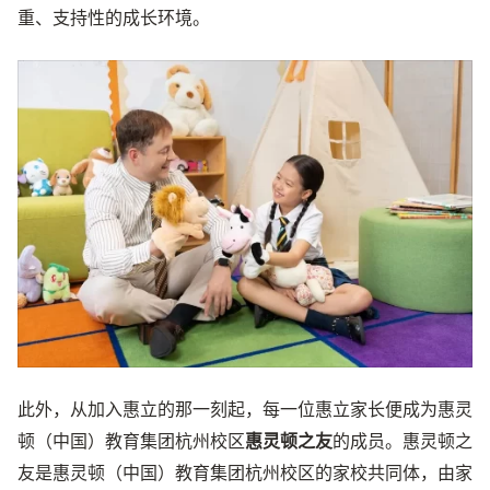
重、支持性的成长环境。
此外，从加入惠立的那一刻起，每一位惠立家长便成为惠灵
顿（中国）教育集团杭州校区
惠灵顿之友
的成员。惠灵顿之
友是惠灵顿（中国）教育集团杭州校区的家校共同体，由家