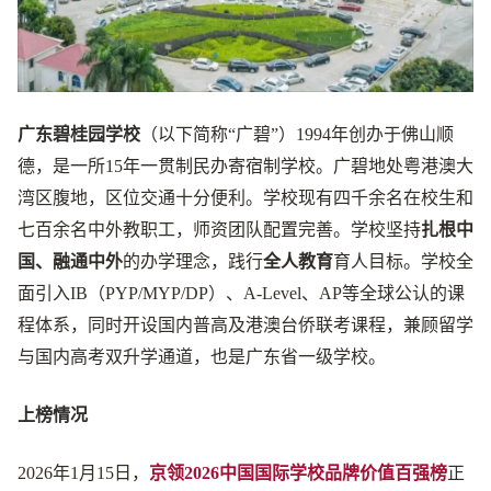
广东碧桂园学校
（以下简称“广碧”）1994年创办于佛山顺
德，是一所15年一贯制民办寄宿制学校。广碧地处粤港澳大
湾区腹地，区位交通十分便利。学校现有四千余名在校生和
七百余名中外教职工，师资团队配置完善。学校坚持
扎根中
国、融通中外
的办学理念，践行
全人教育
育人目标。学校全
面引入IB（PYP/MYP/DP）、A-Level、AP等全球公认的课
程体系，同时开设国内普高及港澳台侨联考课程，兼顾留学
与国内高考双升学通道，也是广东省一级学校。
上榜情况
2026年1月15日，
京领2026中国国际学校品牌价值百强榜
正