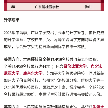
升学成果
2026年申请季，广碧学子交出了亮眼的升学答卷。依托成熟
的升学体系，学校在美、英、港等主流留学方向均取得优异
成绩，综合升学实力稳居华南国际学校第一梯队。
美国方向
，本届
藤校及全美TOP10
名校共收获11份录取，
全美TOP50名校录取达447份；包含
哥伦比亚大学
、
宾夕法
尼亚大学
、
康奈尔大学
、芝加哥大学等顶尖院校。同时斩获
加州大学伯克利分校、加州大学洛杉矶分校、纽约大学等一
众北美优质名校录取，录取层次丰富、梯度完善。全球前50
名校录取超1700份，本届学生累计录取通知书突破3400份。
英国方向
，本届顶尖院校录取保持强势水准，共斩获
牛津大