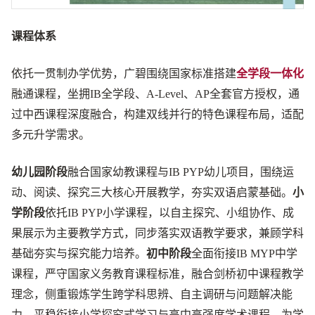
课程体系
依托一贯制办学优势，广碧围绕国家标准搭建
全学段一体化
融通课程，坐拥IB全学段、A-Level、AP全套官方授权，通
过中西课程深度融合，构建双线并行的特色课程布局，适配
多元升学需求。
幼儿园阶段
融合国家幼教课程与IB PYP幼儿项目，围绕运
动、阅读、探究三大核心开展教学，夯实双语启蒙基础。
小
学阶段
依托IB PYP小学课程，以自主探究、小组协作、成
果展示为主要教学方式，同步落实双语教学要求，兼顾学科
基础夯实与探究能力培养。
初中阶段
全面衔接IB MYP中学
课程，严守国家义务教育课程标准，融合剑桥初中课程教学
理念，侧重锻炼学生跨学科思辨、自主调研与问题解决能
力，平稳衔接小学探究式学习与高中高强度学术课程，为学