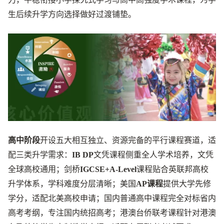
生后续升学方向选择做好过渡铺垫。
高中阶段
开设五大相互独立、资源完备的平行课程赛道，适
配三类升学需求：
IB DP
文凭课程侧重全人学术培养，文凭
全球高校通用；剑桥
IGCSE+A-Level
课程贴合英联邦高校
升学体系，学科难度分层清晰；美国
AP课程
提供大学先修
学分，适配北美高校申请；国内普通高中课程完全对标省内
高考考纲，专注国内统招高考；港澳台侨联考课程针对港澳