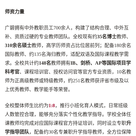
师资力量
广碧拥有中外教职员工700余人，构建了结构合理、中外互
补、资质过硬的专业教师团队。全校现有约
35名博士
教师、
310余名硕士
教师，高学历师资占比位居前列；配备180余名
国际教师、约135名海归教师，适配双语及国际课程教学需
求。全校共计约
148名
教师拥有
IB、剑桥、AP等国际项目学
科考官
、课程培训官、授权访问官等官方专业资质，10名教
师为正高级教师或特级教师，约251名教师获评省市级及以
上优秀教师、教学能手等荣誉。
全校整体师生比约为
1:8
，推行小班化育人模式，日常班级
人数管控合理，能够充分落实个性化教学指导。学校全体任
课教师均完成对应国际课程官方持证培训，同时设立专职
升
学指导团队
，配备约30名专兼职升学指导教师，全方位保障