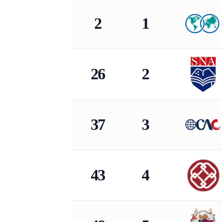
京领2026中国国际学校竞争力百强榜｜美国
2
1
26
2
37
3
43
4