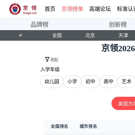
首页
京领榜单
高端论坛
标准认
品牌榜
创新榜
全国
北京
天津
京领20
收起
入学年级
幼儿园
小学
初中
高中
艺术
美国方
全国
排名
城市
排名