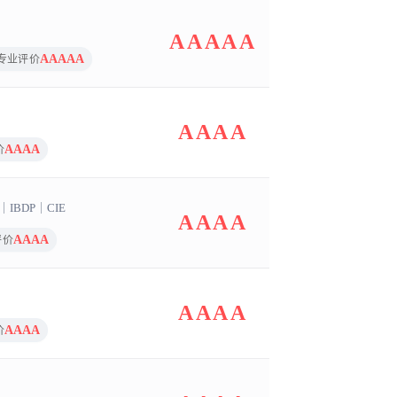
AAAAA
AAAAA
专业评价
AAAA
AAAA
价
｜
IBDP
｜
CIE
AAAA
AAAA
评价
AAAA
AAAA
价