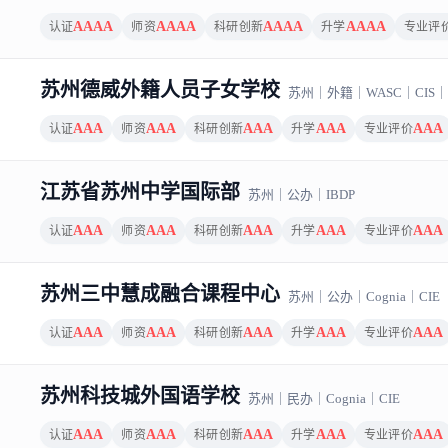
AAAA
AAAA
AAAA
AAAA
认证
师资
科研创新
升学
专业评
苏州德威外籍人员子女学校
苏州
｜
外籍
｜
WASC
｜
CIS
｜
AAA
AAA
AAA
AAA
AAA
认证
师资
科研创新
升学
专业评价
江苏省苏州中学国际部
苏州
｜
公办
｜
IBDP
AAA
AAA
AAA
AAA
AAA
认证
师资
科研创新
升学
专业评价
苏州三中慧成融合课程中心
苏州
｜
公办
｜
Cognia
｜
CIE
AAA
AAA
AAA
AAA
AAA
认证
师资
科研创新
升学
专业评价
苏州科技城外国语学校
苏州
｜
民办
｜
Cognia
｜
CIE
AAA
AAA
AAA
AAA
AAA
认证
师资
科研创新
升学
专业评价