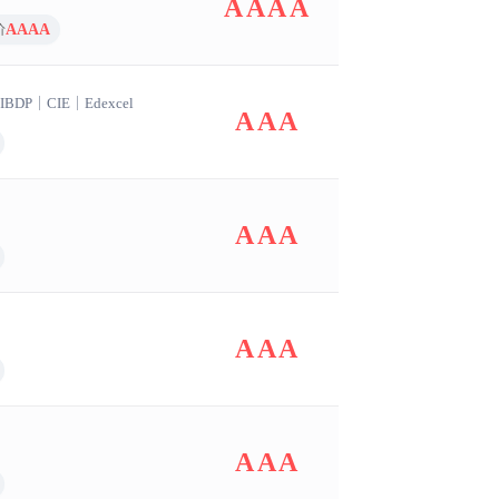
AAAA
AAAA
价
IBDP
｜
CIE
｜
Edexcel
AAA
AAA
AAA
AAA