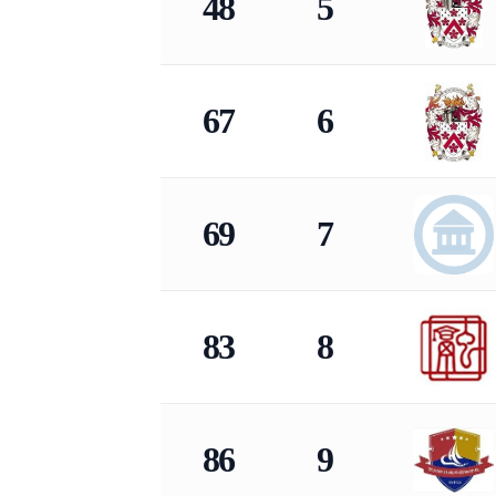
48
5
67
6
69
7
83
8
86
9