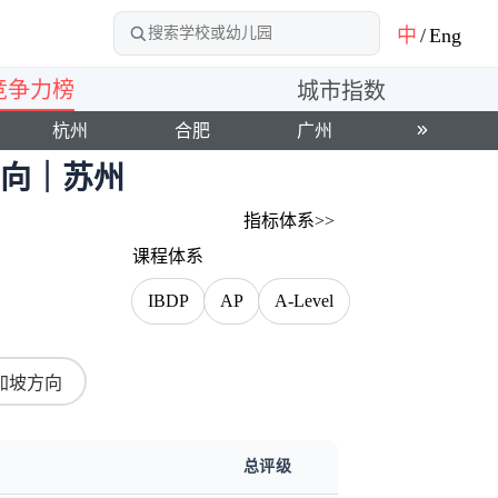
中
/
Eng
竞争力榜
城市指数
杭州
合肥
广州
深圳
方向｜苏州
指标体系>>
课程体系
IBDP
AP
A-Level
加坡方向
总评级