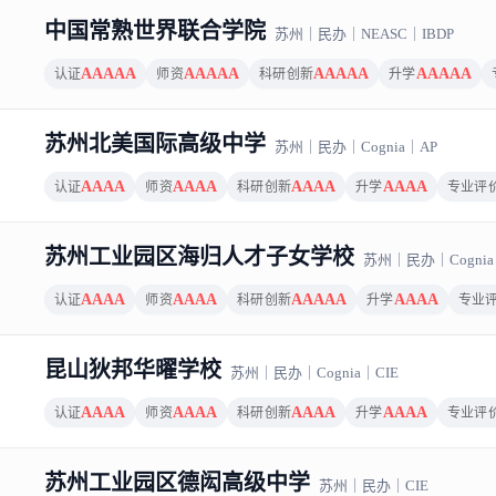
方向｜苏州，共 10 条结果
中国常熟世界联合学院
苏州
｜
民办
｜
NEASC
｜
IBDP
AAAAA
AAAAA
AAAAA
AAAAA
认证
师资
科研创新
升学
苏州北美国际高级中学
苏州
｜
民办
｜
Cognia
｜
AP
AAAA
AAAA
AAAA
AAAA
认证
师资
科研创新
升学
专业评
苏州工业园区海归人才子女学校
苏州
｜
民办
｜
Cognia
AAAA
AAAA
AAAAA
AAAA
认证
师资
科研创新
升学
专业
昆山狄邦华曜学校
苏州
｜
民办
｜
Cognia
｜
CIE
AAAA
AAAA
AAAA
AAAA
认证
师资
科研创新
升学
专业评
苏州工业园区德闳高级中学
苏州
｜
民办
｜
CIE