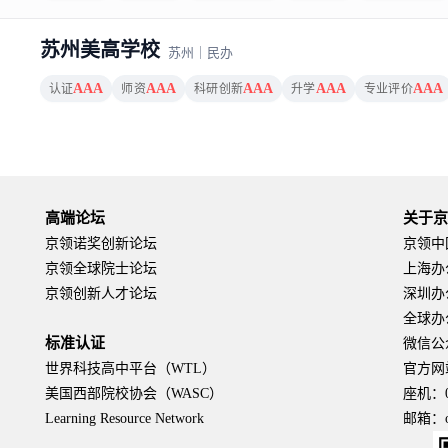
苏州美高学校
苏州
｜
民办
AAA
AAA
AAA
AAA
AAA
认证
师资
科研创新
升学
专业评价
高端论坛
关于
京领诺奖创新论坛
京领中
京领全球院士论坛
上海办
京领创新人才论坛
深圳办
全球办
标准认证
微信公
世界科技高中平台（WTL）
官方网站：
美国西部院校协会（WASC）
座机：01
Learning Resource Network
邮箱：off