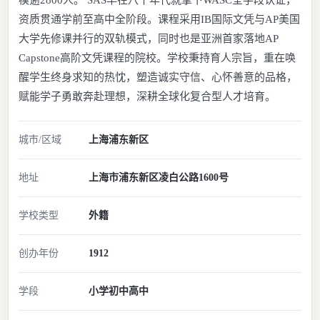
模逾2800人。 SAS早在八十年代就拿下WASC全学段认证，
资质贯通学前至高中全阶段。课程采用IB国际文凭与AP美国
大学先修课并行的双轨模式，同时也是亚洲首家落地AP
Capstone高阶文凭课程的院校。学校秉持育人宗旨，重在唤
醒学生终身求知的热忱，塑造诚实守信、心怀善意的品格，
赋能学子勇敢奔赴理想，深耕全球化复合型人才培育。
城市/区域
上海
浦东新区
地址
上海市浦东新区凌白公路1600号
学校类型
外籍
创办年份
1912
学段
小学
初中
高中