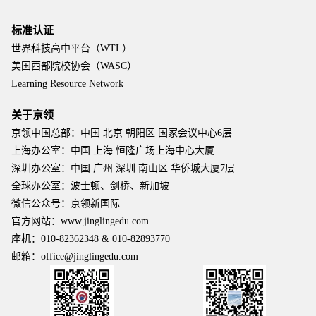
标准认证
世界科技高中平台（WTL）
美国西部院校协会（WASC）
Learning Resource Network
关于京领
京领中国总部：中国 北京 朝阳区 国家会议中心6层
上海办公室：中国 上海 恒隆广场上海中心大厦
深圳办公室：中国 广州 深圳 南山区 华侨城大厦7层
全球办公室：波士顿、剑桥、新加坡
微信公众号：京领新国际
官方网站：www.jinglingedu.com
座机：010-82362348 & 010-82893770
邮箱：office@jinglingedu.com