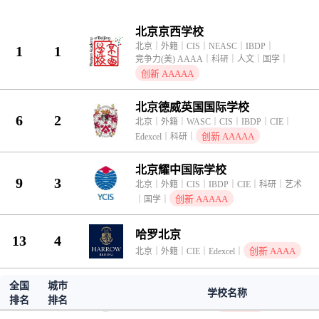
京领2026中国国际学校创新竞争力排行榜｜北京｜外籍，共 5 
北京京西学校
北京
｜
外籍
｜
CIS
｜
NEASC
｜
IBDP
｜
1
1
竞争力(美) AAAA
｜
科研
｜
人文
｜
国学
｜
创新 AAAAA
北京德威英国国际学校
6
2
北京
｜
外籍
｜
WASC
｜
CIS
｜
IBDP
｜
CIE
｜
创新 AAAAA
Edexcel
｜
科研
｜
北京耀中国际学校
9
3
北京
｜
外籍
｜
CIS
｜
IBDP
｜
CIE
｜
科研
｜
艺术
创新 AAAAA
｜
国学
｜
哈罗北京
13
4
创新 AAAA
北京
｜
外籍
｜
CIE
｜
Edexcel
｜
全国
城市
北京加拿大国际学校
27
5
学校名称
排名
排名
创新 AAA
北京
｜
外籍
｜
IBDP
｜