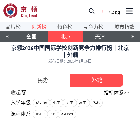
中
/
Eng
创新榜
品牌榜
特色榜
竞争力榜
城市指数
全国
北京
天津
上海
京领2026中国国际学校创新竞争力排行榜｜北京
｜外籍
发布日期：
2026年1月16日
民办
外籍
收起
指标体系>>
入学年级
幼儿园
小学
初中
高中
艺术
课程体系
IBDP
AP
A-Level