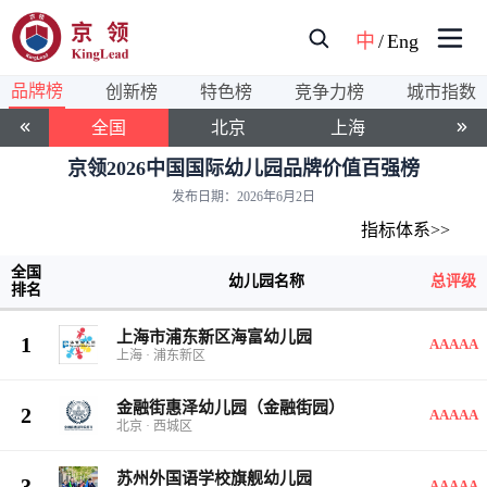
中
/
Eng
品牌榜
创新榜
特色榜
竞争力榜
城市指数
全国
北京
上海
深圳
京领2026中国国际幼儿园品牌价值百强榜
发布日期：
2026年6月2日
指标体系>>
全国
幼儿园名称
总评级
排名
京领2026中国国际幼儿园品牌价值百强榜，共 99 条结果
上海市浦东新区海富幼儿园
1
AAAAA
上海 · 浦东新区
金融街惠泽幼儿园（金融街园）
2
AAAAA
北京 · 西城区
苏州外国语学校旗舰幼儿园
3
AAAAA