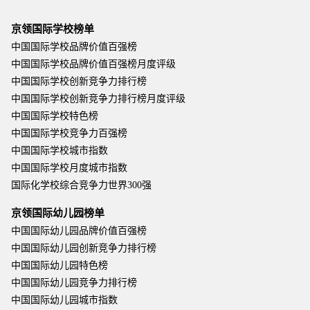
京领国际学校榜单
中国国际学校品牌价值百强榜
中国国际学校品牌价值百强榜月度评级
中国国际学校创新竞争力排行榜
中国国际学校创新竞争力排行榜月度评级
中国国际学校特色榜
中国国际学校竞争力百强榜
中国国际学校城市指数
中国国际学校月度城市指数
国际化学校综合竞争力世界300强
京领国际幼儿园榜单
中国国际幼儿园品牌价值百强榜
中国国际幼儿园创新竞争力排行榜
中国国际幼儿园特色榜
中国国际幼儿园竞争力排行榜
中国国际幼儿园城市指数