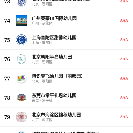
73
AAA
北京 · 朝阳区
广州英豪IB国际幼儿园
74
AAA
广州 · 从化区
上海普陀区甜馨幼儿园
75
AAA
上海 · 普陀区
北京朝阳半岛幼儿园
76
AAA
北京 · 朝阳区
博识梦飞幼儿园（丽都园）
77
AAA
北京 · 朝阳区
东莞市常平礼恩幼儿园
78
AAA
东莞 · 常平镇
北京市海淀区锦秋幼儿园
79
AAA
北京 · 海淀区