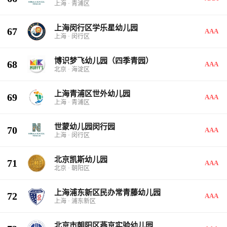
上海 · 青浦区
上海闵行区学乐星幼儿园
67
AAA
上海 · 闵行区
博识梦飞幼儿园（四季青园）
68
AAA
北京 · 海淀区
上海青浦区世外幼儿园
69
AAA
上海 · 青浦区
世蒙幼儿园闵行园
70
AAA
上海 · 闵行区
北京凯斯幼儿园
71
AAA
北京 · 朝阳区
上海浦东新区民办常青藤幼儿园
72
AAA
上海 · 浦东新区
北京市朝阳区燕京实验幼儿园