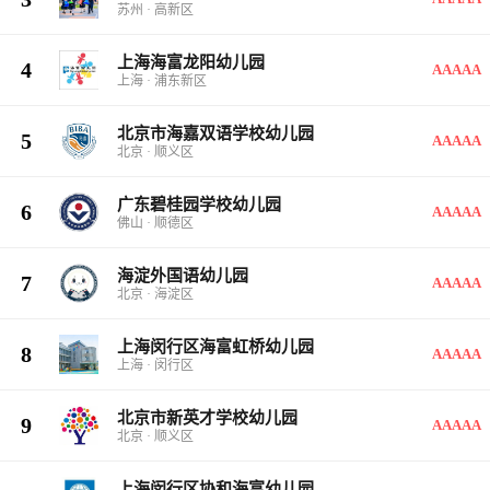
苏州 · 高新区
上海海富龙阳幼儿园
4
AAAAA
上海 · 浦东新区
北京市海嘉双语学校幼儿园
5
AAAAA
北京 · 顺义区
广东碧桂园学校幼儿园
6
AAAAA
佛山 · 顺德区
海淀外国语幼儿园
7
AAAAA
北京 · 海淀区
上海闵行区海富虹桥幼儿园
8
AAAAA
上海 · 闵行区
北京市新英才学校幼儿园
9
AAAAA
北京 · 顺义区
上海闵行区协和海富幼儿园