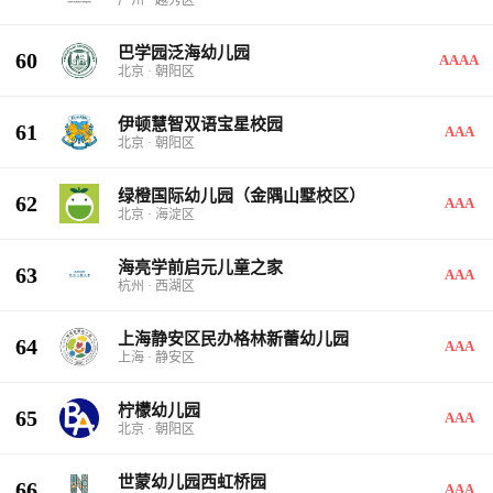
巴学园泛海幼儿园
60
AAAA
北京 · 朝阳区
伊顿慧智双语宝星校园
61
AAA
北京 · 朝阳区
绿橙国际幼儿园（金隅山墅校区）
62
AAA
北京 · 海淀区
海亮学前启元儿童之家
63
AAA
杭州 · 西湖区
上海静安区民办格林新蕾幼儿园
64
AAA
上海 · 静安区
柠檬幼儿园
65
AAA
北京 · 朝阳区
世蒙幼儿园西虹桥园
66
AAA