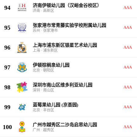
济南伊顿幼儿园（汉峪金谷校区）
94
AAA
济南 · 高新区
张家港市常青藤实验学校附属幼儿园
95
AAA
苏州 · 张家港市
上海市浦东新区银星艺术幼儿园
96
AAA
上海 · 浦东新区
伊顿棕榈泉幼儿园
97
AAA
北京 · 朝阳区
深圳市南山区维多利亚幼儿园
98
AAA
深圳 · 南山区
蓝莓果幼儿园 (京荟园)
99
AAA
北京 · 丰台区
广州市越秀区二沙岛启思幼儿园
100
AAA
广州 · 越秀区